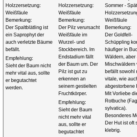
Holzzersetzung:
Holzzersetzung:
Sommer - Spät
Weißfäule
Weißfäule
Holzzersetzun
Bemerkung:
Bemerkung:
Weißfäule
Der Spaltblätling ist
Der Pilz verursacht
Bemerkung:
ein Saprophyt der
Weißfäule im
Der Goldfell-
auch verletzte Bäume
Wurzel- und
Schüppling k
befällt.
Stockbereich. Im
häufiger in Bu
Endstadium fällt
Wäldern, aber 
Empfehlung:
der Baum um. Der
Mischwäldern v
Sieht der Baum nicht
Pilz ist gut zu
befällt sowohl
mehr vital aus, sollte
erkennen an
vitale, wie auc
er begutachtet
seinem gestielten
abgestorbene
werden.
Fruchtkörper.
Mit Vorliebe di
Rotbuche (Fa
Empfehlung:
sylvatica).
Sieht der Baum
Besonderes M
nicht mehr vital
Der Hut ist oft 
aus, sollte er
klebrig.
begutachtet