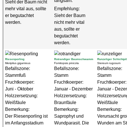
langsam.
Sieht der Baum nicht
mehr vital aus, sollte
Empfehlung:
er begutachtet
Sieht der Baum
werden.
nicht mehr vital
aus, sollte er
begutachtet
werden.
Riesenporling
Rotrandiger Baumschwamm
Runzeliger Schichtpil
Meripilus giganteus
Fomitopsis pinicola
Stereum rugosum
Befallszone:
Befallszone:
Befallszone:
Stammfuß
Stamm
Stamm
Fruchtkoerper:
Fruchtkoerper:
Fruchtkoerper:
Juni - Oktober
Januar - Dezember
Januar - Deze
Holzzersetzung:
Holzzersetzung:
Holzzersetzun
Weißfäule
Braunfäule
Weißfäule
Bemerkung:
Bemerkung:
Bemerkung:
Der Riesenporling ist
Saprophyt und
Verursacht gr
im Anfangsstadium
Wundparasit. Die
Wunden am S