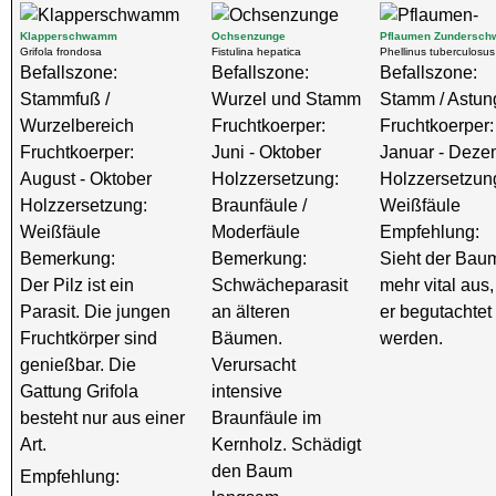
Klapperschwamm
Ochsenzunge
Pflaumen Zundersc
Grifola frondosa
Fistulina hepatica
Phellinus tuberculosus
Befallszone:
Befallszone:
Befallszone:
Stammfuß /
Wurzel und Stamm
Stamm / Astun
Wurzelbereich
Fruchtkoerper:
Fruchtkoerper:
Fruchtkoerper:
Juni - Oktober
Januar - Deze
August - Oktober
Holzzersetzung:
Holzzersetzun
Holzzersetzung:
Braunfäule /
Weißfäule
Weißfäule
Moderfäule
Empfehlung:
Bemerkung:
Bemerkung:
Sieht der Baum
Der Pilz ist ein
Schwächeparasit
mehr vital aus,
Parasit. Die jungen
an älteren
er begutachtet
Fruchtkörper sind
Bäumen.
werden.
genießbar. Die
Verursacht
Gattung Grifola
intensive
besteht nur aus einer
Braunfäule im
Art.
Kernholz. Schädigt
den Baum
Empfehlung: