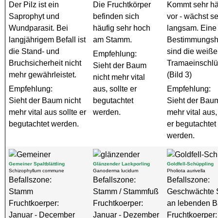
Der Pilz ist ein
Die Fruchtkörper
Kommt sehr hä
Saprophyt und
befinden sich
vor - wächst s
Wundparasit. Bei
häufig sehr hoch
langsam. Eine
langjährigem Befall ist
am Stamm.
Bestimmungshi
die Stand- und
sind die weiß
Empfehlung:
Bruchsicherheit nicht
Tramaeinschl
Sieht der Baum
mehr gewährleistet.
(Bild 3)
nicht mehr vital
Empfehlung:
aus, sollte er
Empfehlung:
Sieht der Baum nicht
begutachtet
Sieht der Baum
mehr vital aus sollte er
werden.
mehr vital aus,
begutachtet werden.
er begutachtet
werden.
Gemeiner Spaltblättling
Glänzender Lackporling
Goldfell-Schüppling
Schizophyllum commune
Ganoderma lucidum
Pholiota aurivella
Befallszone:
Befallszone:
Befallszone:
Stamm
Stamm / Stammfuß
Geschwächte S
Fruchtkoerper:
Fruchtkoerper:
an lebenden 
Januar - December
Januar - Dezember
Fruchtkoerper: