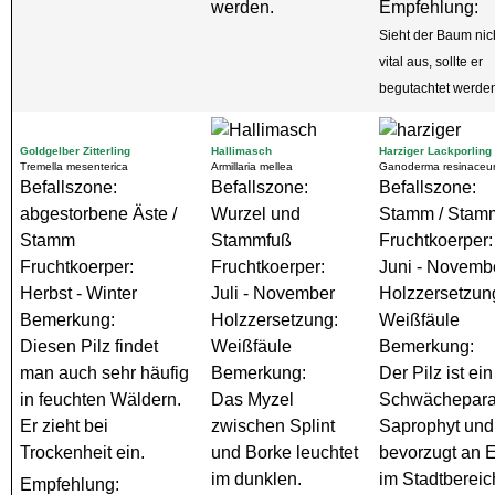
werden.
Empfehlung:
Sieht der Baum nic
vital aus, sollte er
begutachtet werde
Goldgelber Zitterling
Hallimasch
Harziger Lackporling
Tremella mesenterica
Armillaria mellea
Ganoderma resinace
Befallszone:
Befallszone:
Befallszone:
abgestorbene Äste /
Wurzel und
Stamm / Stam
Stamm
Stammfuß
Fruchtkoerper:
Fruchtkoerper:
Fruchtkoerper:
Juni - Novemb
Herbst - Winter
Juli - November
Holzzersetzun
Bemerkung:
Holzzersetzung:
Weißfäule
Diesen Pilz findet
Weißfäule
Bemerkung:
man auch sehr häufig
Bemerkung:
Der Pilz ist ein
in feuchten Wäldern.
Das Myzel
Schwächepara
Er zieht bei
zwischen Splint
Saprophyt un
Trockenheit ein.
und Borke leuchtet
bevorzugt an 
im dunklen.
im Stadtbereich
Empfehlung: