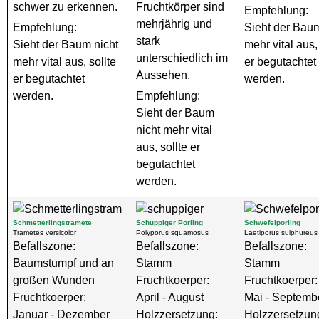
schwer zu erkennen.
Fruchtkörper sind
Empfehlung:
mehrjährig und
Empfehlung:
Sieht der Baum
stark
Sieht der Baum nicht
mehr vital aus,
unterschiedlich im
mehr vital aus, sollte
er begutachtet
Aussehen.
er begutachtet
werden.
werden.
Empfehlung:
Sieht der Baum
nicht mehr vital
aus, sollte er
begutachtet
werden.
Schmetterlingstramete
Schuppiger Porling
Schwefelporling
Trametes versicolor
Polyporus squamosus
Laetiporus sulphureus
Befallszone:
Befallszone:
Befallszone:
Baumstumpf und an
Stamm
Stamm
großen Wunden
Fruchtkoerper:
Fruchtkoerper:
Fruchtkoerper:
April - August
Mai - Septemb
Januar - Dezember
Holzzersetzung:
Holzzersetzun