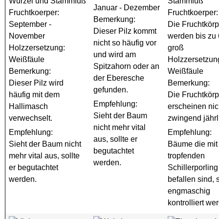
Wurzel und Stammfuß
Stammfuß
Januar - Dezember
Fruchtkoerper:
Fruchtkoerper:
Bemerkung:
September -
Die Fruchtkörp
Dieser Pilz kommt
November
werden bis zu
nicht so häufig vor
Holzzersetzung:
groß
und wird am
Weißfäule
Holzzersetzun
Spitzahorn oder an
Bemerkung:
Weißfäule
der Eberesche
Dieser Pilz wird
Bemerkung:
gefunden.
häufig mit dem
Die Fruchtkörp
Empfehlung:
Hallimasch
erscheinen nic
Sieht der Baum
verwechselt.
zwingend jährl
nicht mehr vital
Empfehlung:
Empfehlung:
aus, sollte er
Sieht der Baum nicht
Bäume die mit
begutachtet
mehr vital aus, sollte
tropfenden
werden.
er begutachtet
Schillerporling
werden.
befallen sind, 
engmaschig
kontrolliert we