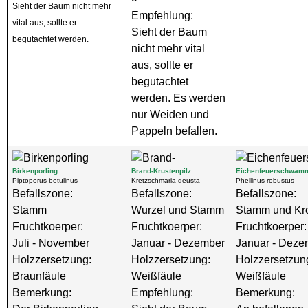
Sieht der Baum nicht mehr
Empfehlung:
vital aus, sollte er
Sieht der Baum
begutachtet werden.
nicht mehr vital
aus, sollte er
begutachtet
werden. Es werden
nur Weiden und
Pappeln befallen.
Birkenporling
Brand-Krustenpilz
Eichenfeuerschwam
Piptoporus betulinus
Kretzschmaria deusta
Phellinus robustus
Befallszone:
Befallszone:
Befallszone:
Stamm
Wurzel und Stamm
Stamm und Kr
Fruchtkoerper:
Fruchtkoerper:
Fruchtkoerper:
Juli - November
Januar - Dezember
Januar - Deze
Holzzersetzung:
Holzzersetzung:
Holzzersetzun
Braunfäule
Weißfäule
Weißfäule
Bemerkung:
Empfehlung:
Bemerkung: