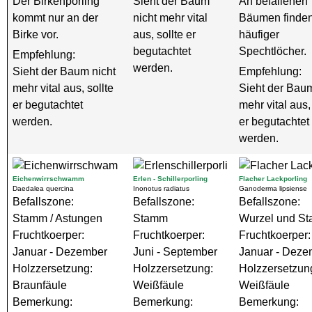
Der Birkenporling
Sieht der Baum
An befallenen
kommt nur an der
nicht mehr vital
Bäumen finden
Birke vor.
aus, sollte er
häufiger
begutachtet
Spechtlöcher.
Empfehlung:
werden.
Sieht der Baum nicht
Empfehlung:
mehr vital aus, sollte
Sieht der Baum
er begutachtet
mehr vital aus,
werden.
er begutachtet
werden.
Eichenwirrschwamm
Erlen - Schillerporling
Flacher Lackporling
Daedalea quercina
Inonotus radiatus
Ganoderma lipsiense
Befallszone:
Befallszone:
Befallszone:
Stamm / Astungen
Stamm
Wurzel und S
Fruchtkoerper:
Fruchtkoerper:
Fruchtkoerper:
Januar - Dezember
Juni - September
Januar - Deze
Holzzersetzung:
Holzzersetzung:
Holzzersetzun
Braunfäule
Weißfäule
Weißfäule
Bemerkung:
Bemerkung:
Bemerkung: