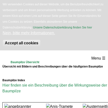
Wir verwenden Cookies auf dieser Website, um die Benutzerfreundlichkeit zu
English
Bäume
Blumen
Zurück
verbessern und um Ihnen personalisierte Werbung anbieten zu können. Mit
einem Klick auf einen Link auf dieser Seite geben Sie Ihr Einverständnis für
uns Cookies zu setzen. Ebenfalls akzeptieren Sie unsere
Datenschutzerklärung.
Unsere Datenschutzerklärung finden Sie hier
.
Nein, bitte mehr Informationen.
Accept all cookies
Direkt
Menu ☰
zum
Baumpilze Übersicht
Übersicht mit Bildern und Beschreibungen über die häufigsten Baumpilze
Inhalt
Baumpilze Index
Hier finden sie ein Beschreibung über die Wirkungsweise der
Baumpilze