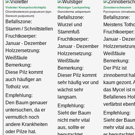
Violetter Knorpelschichtpilz
Wulstiger Lackporling
Zinnoberschwamm
Chondrostereum purpureum (syn.
Ganoderma adspersum
Pycnoporus cinnabari
Stereum purpureum)
Befallszone:
Befallszone:
Befallszone:
Wurzel und
Meistens Totho
Stamm / Schnittstellen
Stammfuß
Fruchtkoerper:
Fruchtkoerper:
Fruchtkoerper:
Januar - Deze
Januar - Dezember
Januar - Dezember
Holzzersetzun
Holzzersetzung:
Holzzersetzung:
Weißfäule
Weißfäule
Weißfäule
Bemerkung:
Bemerkung:
Bemerkung:
Der Pilz ist
Diese Pilz kommt
Dieser Pilz kommt
zinnoberrot ha
auch häufiger an
sehr häufig vor und
kaum gezont. 
Totholz vor.
wächst sehr
das Mycel ist ro
Empfehlung:
langsam.
Befallenes Ho
Den Baum genauer
verfärbst ebenfa
Empfehlung:
untersuchen, da er
Sieht der Baum
Empfehlung:
vermutlich noch
nicht mehr vital
Sieht der Baum
andere Krankheiten
aus, sollte er
mehr vital aus,
oder Pilze hat.
begutachtet
er begutachtet