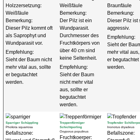
Holzzersetzung:
Weißfäule
Braunfäule
Weißfäule
Bemerkung:
Bemerkung:
Bemerkung:
Der Pilz ist ein
Dieser Pilz ist
Dieser Pilz kommt oft
Wundparasit.
aggressiv.
als Saprophyt und
Durchmesser des
Empfehlung:
Wundparasit vor.
Fruchtkörpers von
Sieht der Baum
über 40 cm sind
Empfehlung:
mehr vital aus,
keine Seltenheit.
Sieht der Baum nicht
er begutachtet
mehr vital aus, sollte
Empfehlung:
werden.
er begutachtet
Sieht der Baum
werden.
nicht mehr vital
aus, sollte er
begutachtet
werden.
Sparriger Schüppling
Treppenförmiger
Tropfender Schillerpo
Pholiota squarrosa
Schichtporling
Inonotus dryadeus
Oxyporus populinus
Befallszone:
Befallszone:
Fruchtkoerper: