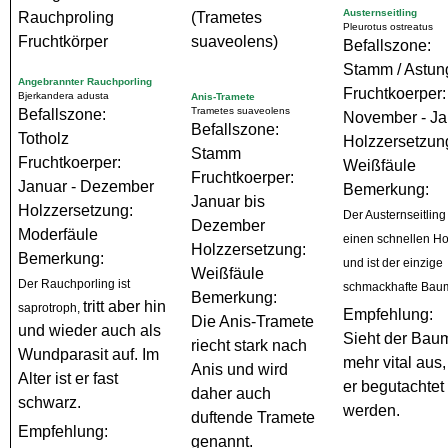
Austernseitling
Pleurotus ostreatus
Befallszone:
Stamm / Astun
Angebrannter Rauchporling
Fruchtkoerper:
Bjerkandera adusta
Anis-Tramete
Trametes suaveolens
Befallszone:
November - Ja
Befallszone:
Totholz
Holzzersetzun
Stamm
Fruchtkoerper:
Weißfäule
Fruchtkoerper:
Januar - Dezember
Bemerkung:
Januar bis
Holzzersetzung:
Der Austernseitling 
Dezember
Moderfäule
einen schnellen H
Holzzersetzung:
Bemerkung:
und ist der einzige
Weißfäule
Der Rauchporling ist
schmackhafte Baum
Bemerkung:
tritt aber hin
saprotroph,
Empfehlung:
Die Anis-Tramete
und wieder auch als
Sieht der Baum
riecht stark nach
Wundparasit auf. Im
mehr vital aus,
Anis und wird
Alter ist er fast
er begutachtet
daher auch
schwarz.
werden.
duftende Tramete
Empfehlung:
genannt.