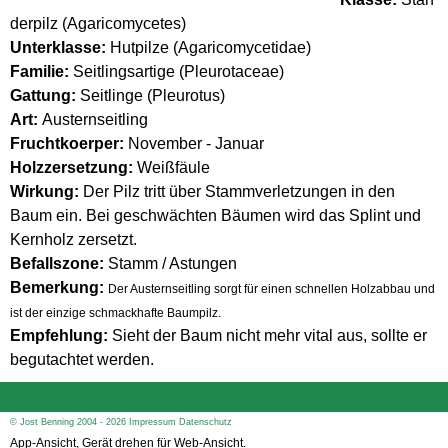
derpilz (Agaricomycetes)
Unterklasse:
Hutpilze (Agaricomycetidae)
Familie:
Seitlingsartige (Pleurotaceae)
Gattung:
Seitlinge (Pleurotus)
Art:
Austernseitling
Fruchtkoerper:
November - Januar
Holzzersetzung:
Weißfäule
Wirkung:
Der Pilz tritt über Stammverletzungen in den
Baum ein. Bei geschwächten Bäumen wird das Splint und
Kernholz zersetzt.
Befallszone:
Stamm / Astungen
Bemerkung:
Der Austernseitling sorgt für einen schnellen Holzabbau und
ist der einzige schmackhafte Baumpilz.
Empfehlung:
Sieht der Baum nicht mehr vital aus, sollte er
begutachtet werden.
© Jost Benning 2004 - 2026
Impressum
Datenschutz
App-Ansicht, Gerät drehen für Web-Ansicht.