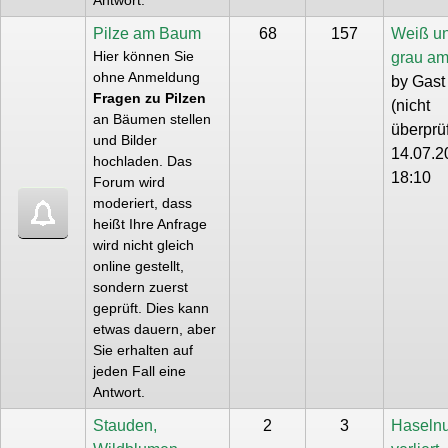
Antwort.
Pilze am Baum
68
157
Weiß u
Hier können Sie
grau a
ohne Anmeldung
by
Gast
Fragen zu Pilzen
(nicht
an Bäumen stellen
überprüf
und Bilder
14.07.2
hochladen. Das
18:10
Forum wird
moderiert, dass
heißt Ihre Anfrage
wird nicht gleich
online gestellt,
sondern zuerst
geprüft. Dies kann
etwas dauern, aber
Sie erhalten auf
jeden Fall eine
Antwort.
Stauden,
2
3
Haseln