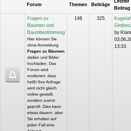
Letzter
Forum
Themen
Beiträge
Beitrag
Fragen zu
148
325
Kugela
Bäumen und
Globo
Baumbestimmung
by
Klar
Hier können Sie
03.06.2
ohne Anmeldung
13:33
Fragen zu Bäumen
stellen und Bilder
hochladen. Das
Forum wird
moderiert, dass
heißt Ihre Anfrage
wird nicht gleich
online gestellt,
sondern zuerst
geprüft. Dies kann
etwas dauern, aber
Sie erhalten auf
jeden Fall eine