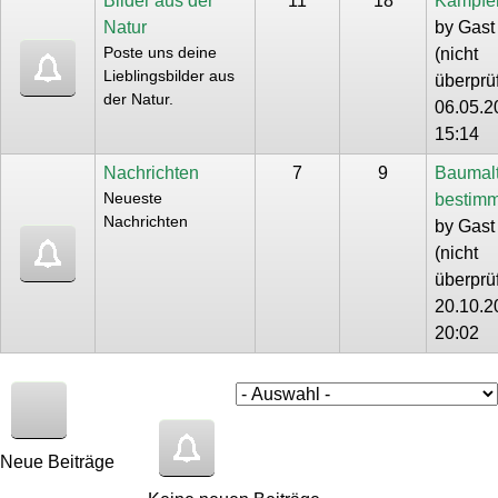
Bilder aus der
11
18
Kämpfe
Natur
by
Gast
Poste uns deine
(nicht
Lieblingsbilder aus
überprüf
der Natur.
06.05.2
15:14
Nachrichten
7
9
Baumalt
Neueste
bestim
Nachrichten
by
Gast
(nicht
überprüf
20.10.2
20:02
Neue Beiträge