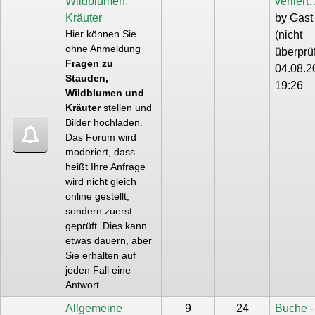
Wildblumen,
verliert
Kräuter
by
Gast
Hier können Sie
(nicht
ohne Anmeldung
überprüf
Fragen zu
04.08.2
Stauden,
19:26
Wildblumen und
Kräuter
stellen und
Bilder hochladen.
Das Forum wird
moderiert, dass
heißt Ihre Anfrage
wird nicht gleich
online gestellt,
sondern zuerst
geprüft. Dies kann
etwas dauern, aber
Sie erhalten auf
jeden Fall eine
Antwort.
Allgemeine
9
24
Buche -