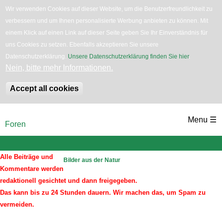
Wir verwenden Cookies auf dieser Website, um die Benutzerfreundlichkeit zu
verbessern und um Ihnen personalisierte Werbung anbieten zu können. Mit
English
Bäume
Blumen
Zurück
einem Klick auf einen Link auf dieser Seite geben Sie Ihr Einverständnis für
uns Cookies zu setzen. Ebenfalls akzeptieren Sie unsere
Datenschutzerklärung.
Unsere Datenschutzerklärung finden Sie hier
.
Nein, bitte mehr Informationen.
Accept all cookies
Direkt
Menu ☰
Foren
zum
Sie
sind
Inhalt
hier
Alle Beiträge und
Bilder aus der Natur
Kommentare werden
redaktionell gesichtet und dann freigegeben.
Das kann bis zu 24 Stunden dauern. Wir machen das, um Spam zu
vermeiden.