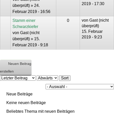
2019 - 17:30
überprüft)
» 24.
Februar 2019 - 16:56
von
Gast (nicht
Stamm einer
0
überprüft)
Schwarzkiefer
15. Februar
von
Gast (nicht
2019 - 9:23
überprüft)
» 15.
Februar 2019 - 9:18
Neuen Beitrag
erstellen
O
S
r
o
d
r
e
t
r
Neue Beiträge
b
y
Keine neuen Beiträge
Beliebtes Thema mit neuen Beiträgen