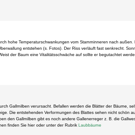
durch hohe Temperaturschwankungen vom Stamminneren nach außen. 
Überwallung entstehen (s. Fotos). Der Riss verläuft fast senkrecht. So
Weist der Baum eine Vitalitätsschwäche auf sollte er begutachtet werd
urch Gallmilben verursacht. Befallen werden die Blätter der Bäume, se
eige. Die entstehenden Verformungen des Blattes sehen nicht schön au
en den Gallmilben gibt es noch andere Gallenerreger z. B. die Gallwe
nen finden Sie hier oder unter der Rubrik
Laubbäume