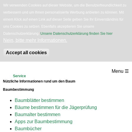
Wir verwenden Cookies auf dieser Website, um die Benutzerfreundlichkeit zu
verbessern und um Ihnen personalisierte Werbung anbieten zu können. Mit
English
Bäume
Blumen
Zurück
einem Klick auf einen Link auf dieser Seite geben Sie Ihr Einverständnis für
uns Cookies zu setzen. Ebenfalls akzeptieren Sie unsere
Datenschutzerklärung.
Unsere Datenschutzerklärung finden Sie hier
.
Nein, bitte mehr Informationen.
Accept all cookies
Direkt
Menu ☰
zum
Service
Nützliche Informationen rund um den Baum
Inhalt
Baumbestimmung
Baumblätter bestimmen
Bäume bestimmen für die Jägerprüfung
Baumalter bestimmen
Apps zur Baumbestimmung
Baumbücher