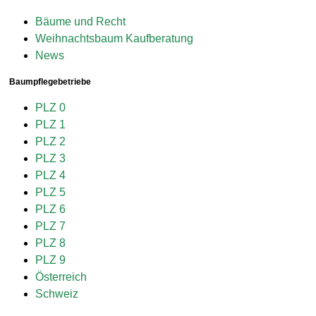
Bäume und Recht
Weihnachtsbaum Kaufberatung
News
Baumpflegebetriebe
PLZ 0
PLZ 1
PLZ 2
PLZ 3
PLZ 4
PLZ 5
PLZ 6
PLZ 7
PLZ 8
PLZ 9
Österreich
Schweiz