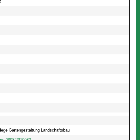
t
lege Gartengestaltung Landschaftsbau
Fax: 06082/910980