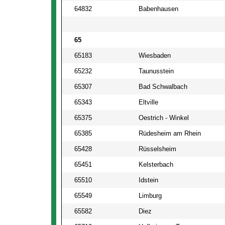
64832
Babenhausen
65
65183
Wiesbaden
65232
Taunusstein
65307
Bad Schwalbach
65343
Eltville
65375
Oestrich - Winkel
65385
Rüdesheim am Rhein
65428
Rüsselsheim
65451
Kelsterbach
65510
Idstein
65549
Limburg
65582
Diez