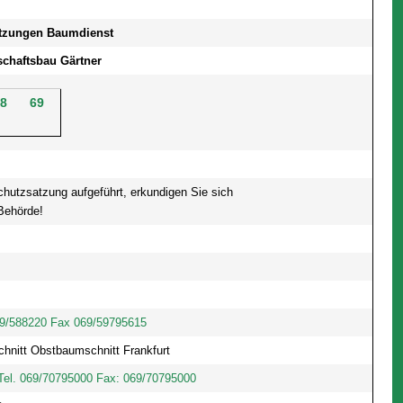
atzungen Baumdienst
chaftsbau Gärtner
8
69
chutzsatzung aufgeführt, erkundigen Sie sich
 Behörde!
9/588220 Fax 069/59795615
hnitt Obstbaumschnitt Frankfurt
Tel. 069/70795000 Fax: 069/70795000