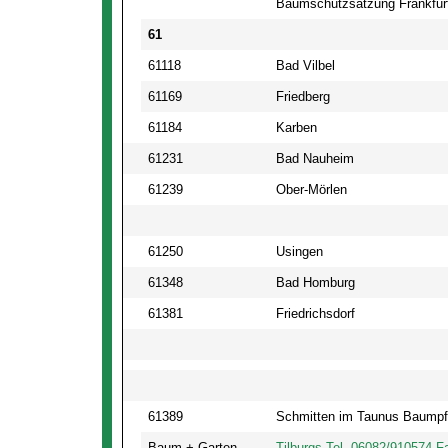
Baumschutzsatzung Frankfur
61
61118
Bad Vilbel
61169
Friedberg
61184
Karben
61231
Bad Nauheim
61239
Ober-Mörlen
61250
Usingen
61348
Bad Homburg
61381
Friedrichsdorf
61389
Schmitten im Taunus Baumpf
Baum + Garten
Tilburgs Tel. 06082/910574 