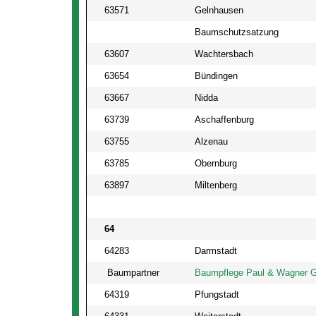
63571
Gelnhausen
Baumschutzsatzung
63607
Wachtersbach
63654
Bündingen
63667
Nidda
63739
Aschaffenburg
63755
Alzenau
63785
Obernburg
63897
Miltenberg
64
64283
Darmstadt
Baumpartner
Baumpflege Paul & Wagner G
64319
Pfungstadt