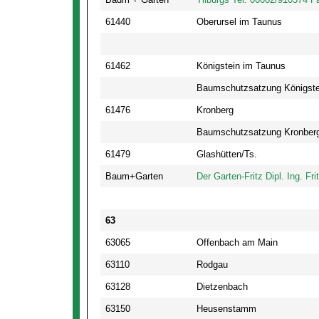
61440
Oberursel im Taunus
61462
Königstein im Taunus
Baumschutzsatzung Königste
61476
Kronberg
Baumschutzsatzung Kronber
61479
Glashütten/Ts.
Baum+Garten
Der Garten-Fritz Dipl. Ing. Fr
63
63065
Offenbach am Main
63110
Rodgau
63128
Dietzenbach
63150
Heusenstamm