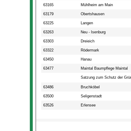
63165
Mühlheim am Main
63179
Obertshausen
63225
Langen
63263
Neu - Isenburg
63303
Dreieich
63322
Rödermark
63450
Hanau
63477
Maintal Baumpflege Maintal
Satzung zum Schutz der Grün
63486
Bruchköbel
63500
Seligenstadt
63526
Erlensee