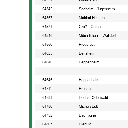
64331
Weiterstadt
64342
Seeheim - Jugenheim
64367
Mühltal Hessen
64521
Groß - Gerau
64546
Mörenfelden - Walldorf
64560
Riedstadt
64625
Bensheim
64646
Heppenheim
64646
Heppenheim
64711
Erbach
64739
Höchst-Odenwald
64750
Michelstadt
64732
Bad König
64807
Dieburg