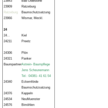
23843
Bad Oldeslohe
23909
Ratzeburg
Ratzeburg
Baumschutzsatzung
23966
Wismar, Meckl.
24
24...
Kiel
24211
Preetz
24306
Plön
24321
Panker
Baumpartner
Astrein- Baumpflege
Jens Scheunemann
Tel.: 04381- 41 61 54
24340
Eckernförde
Baumschutzsatzung
24376
Kappeln
24534
NeuMuenster
24576
Bimöhlen