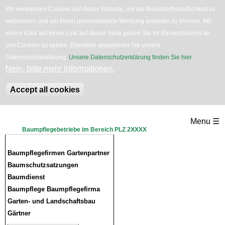
Wir verwenden Cookies auf dieser Website, um die Benutzerfreundlichkeit zu
verbessern und um Ihnen personalisierte Werbung anbieten zu können. Mit
English
Bäume
Blumen
Zurück
einem Klick auf einen Link auf dieser Seite geben Sie Ihr Einverständnis für
uns Cookies zu setzen. Ebenfalls akzeptieren Sie unsere
Datenschutzerklärung.
Unsere Datenschutzerklärung finden Sie hier
.
Nein, bitte mehr Informationen.
Accept all cookies
Direkt
Menu ☰
zum
Baumpflegebetriebe im Bereich PLZ 2XXXX
Inhalt
Baumpflegefirmen Gartenpartner
Baumschutzsatzungen
Baumdienst
Baumpflege Baumpflegefirma
Garten- und Landschaftsbau
Gärtner