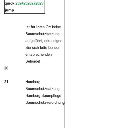
quick
23
24
25
26
27
28
29
jump
Ist für Ihren Ort keine
Baumschutzsatzung
aufgeführt, erkundigen
Sie sich bitte bei der
entsprechenden
Behörde!
20
Bumschutzsatzung
Berlin
21
Hamburg
Baumschutzsatzung
Hamburg Baumpflege
Baumschutzverordnung
berlin
Baumschutzverordnung
Berlin