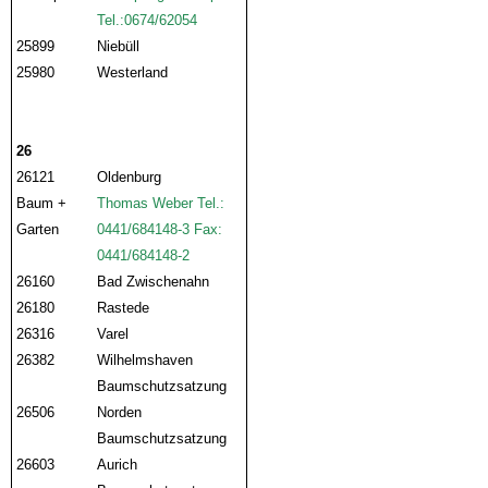
Tel.:0674/62054
25899
Niebüll
25980
Westerland
26
26121
Oldenburg
Baum +
Thomas Weber Tel.:
Garten
0441/684148-3 Fax:
0441/684148-2
26160
Bad Zwischenahn
26180
Rastede
26316
Varel
26382
Wilhelmshaven
Baumschutzsatzung
26506
Norden
Baumschutzsatzung
26603
Aurich