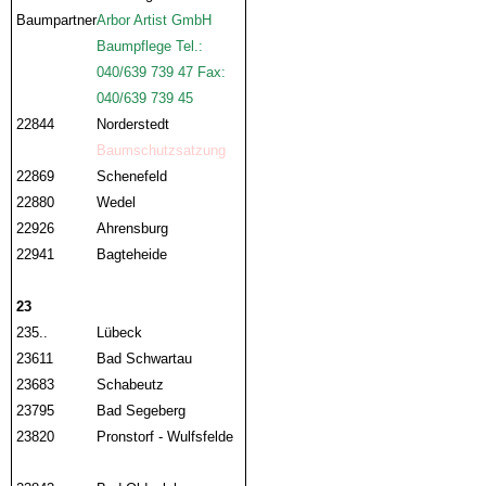
Baumpartner
Arbor Artist GmbH
Baumpflege Tel.:
040/639 739 47 Fax:
040/639 739 45
22844
Norderstedt
Baumschutzsatzung
22869
Schenefeld
22880
Wedel
22926
Ahrensburg
22941
Bagteheide
23
235..
Lübeck
23611
Bad Schwartau
23683
Schabeutz
23795
Bad Segeberg
23820
Pronstorf - Wulfsfelde