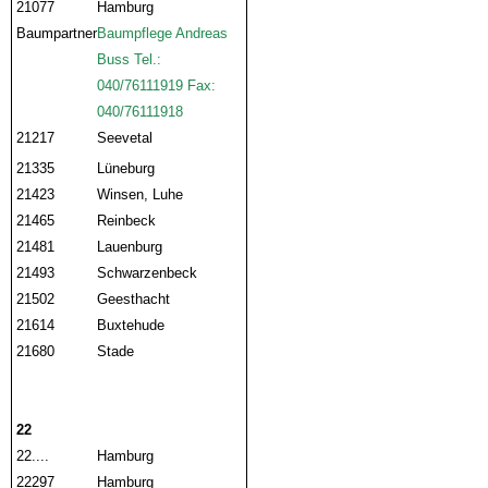
21077
Hamburg
Baumpartner
Baumpflege Andreas
Buss Tel.:
040/76111919 Fax:
040/76111918
21217
Seevetal
21335
Lüneburg
21423
Winsen, Luhe
21465
Reinbeck
21481
Lauenburg
21493
Schwarzenbeck
21502
Geesthacht
21614
Buxtehude
21680
Stade
22
22....
Hamburg
22297
Hamburg