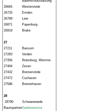
Baumschutzsatzung
26665
Westerstede
26725
Emden
26789
Leer
26871
Papenburg
26919
Brake
27
27211
Bassum
27283
Verden
27356
Rotenburg, Wümme
27404
Zeven
27432
Bremervörde
27472
Cuxhaven
27586
Bremerhaven
28
28790
Schwanewede
Baumpartner
Gartenservice