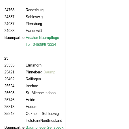
24768
Rendsburg
24837
Schleswig
24937
Flensburg
24983
Handewitt
Baumpartner
Fischer-Baumpflege
Tel. 04608/973334
25
25335
Elmshorn
25421
Pinneberg
Baump
25462
Rellingen
25524
Itzehoe
25693
St. Michaelisdonn
25746
Heide
25813
Husum
25842
Ockholm Schleswig
Holstein/Nordfriesland
Baumpartner
Baumpflege Gerlspeck