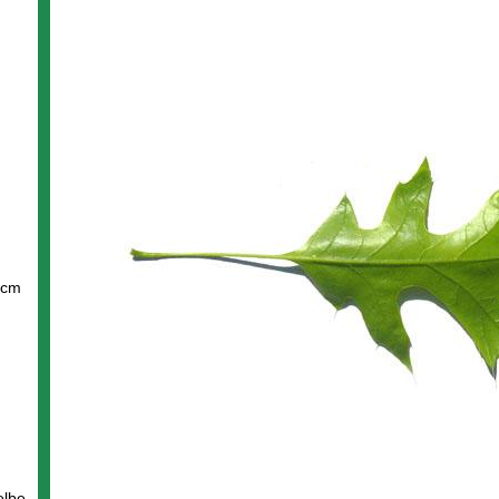
8 cm
elbe