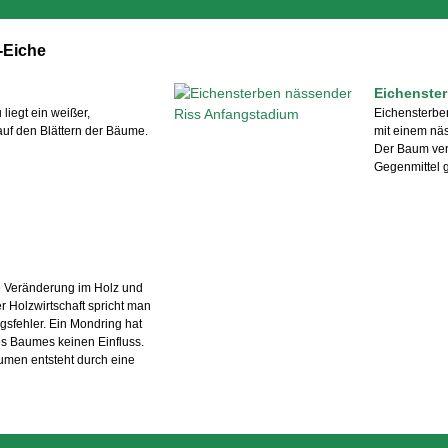
-Eiche
Eichenste
 liegt ein weißer,
Eichensterbe
uf den Blättern der Bäume.
mit einem näs
Der Baum verli
Gegenmittel gi
e Veränderung im Holz und
er Holzwirtschaft spricht man
sfehler. Ein Mondring hat
s Baumes keinen Einfluss.
umen entsteht durch eine