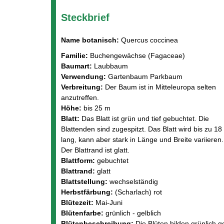
Steckbrief
Name botanisch:
Quercus coccinea
Familie:
Buchengewächse (Fagaceae)
Baumart:
Laubbaum
Verwendung:
Gartenbaum Parkbaum
Verbreitung:
Der Baum ist in Mitteleuropa selten
anzutreffen.
Höhe:
bis 25 m
Blatt:
Das Blatt ist grün und tief gebuchtet. Die
Blattenden sind zugespitzt. Das Blatt wird bis zu 1
lang, kann aber stark in Länge und Breite variieren.
Der Blattrand ist glatt.
Blattform:
gebuchtet
Blattrand:
glatt
Blattstellung:
wechselständig
Herbstfärbung:
(Scharlach) rot
Blütezeit:
Mai-Juni
Blütenfarbe:
grünlich - gelblich
Blütenbeschreibung:
Die Blüten bilden grünlich g