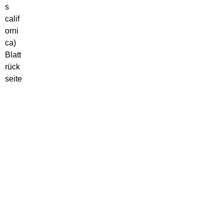
s
calif
orni
ca)
Blatt
rück
seite