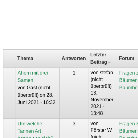
Letzter
Thema
Antworten
Forum
Beitrag
von
stefan
Ahorn mit drei
1
Fragen 
(nicht
Samen
Bäumen
überprüft)
von
Gast (nicht
Baumbe
13.
überprüft)
on 28.
November
Juni 2021 - 10:32
2021 -
13:48
von
Um welche
3
Fragen 
Förster W
Tannen Art
Bäumen
(nicht