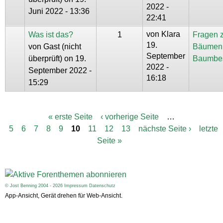
2022 -
Juni 2022 - 13:36
22:41
von
Klara
Was ist das?
1
Fragen 
19.
von
Gast (nicht
Bäumen
September
überprüft)
on 19.
Baumbe
2022 -
September 2022 -
16:18
15:29
« erste Seite
‹ vorherige Seite
…
S
5
6
7
8
9
10
11
12
13
nächste Seite ›
letzte
e
i
Seite »
t
e
n
© Jost Benning 2004 - 2026
Impressum
Datenschutz
App-Ansicht, Gerät drehen für Web-Ansicht.