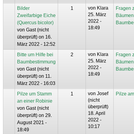
von
Klara
Bilder
1
Fragen 
25. März
Zweifarbige Eiche
Bäumen
2022 -
(Quercus bicolor)
Baumbe
18:49
von
Gast (nicht
überprüft)
on 16.
März 2022 - 12:52
von
Klara
Bitte um Hilfe bei
2
Fragen 
25. März
Baumbestimmung
Bäumen
2022 -
von
Gast (nicht
Baumbe
18:49
überprüft)
on 11.
März 2022 - 16:03
von
Josef
Pilze um Stamm
1
Pilze a
(nicht
an einer Robinie
überprüft)
von
Gast (nicht
18. April
überprüft)
on 29.
2022 -
August 2021 -
10:17
18:49