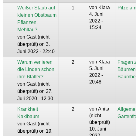
von
Klara
Weißer Staub auf
1
Pilze a
4. Juni
kleinen Obstbaum
2022 -
Pflanzen,
15:24
Mehltau?
von
Gast (nicht
überprüft)
on 3.
Juni 2022 - 22:40
von
Klara
Warum verlieren
2
Fragen 
5. Juni
die Linden schon
Bäumen
2022 -
ihre Blätter?
Baumbe
20:48
von
Gast (nicht
überprüft)
on 27.
Juli 2020 - 12:30
von
Anita
Krankheit
2
Allgeme
(nicht
Kakibaum
Gartenf
überprüft)
von
Gast (nicht
10. Juni
überprüft)
on 19.
2022 -