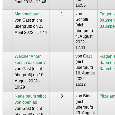
Juni 2018 - 12:46
16:56
von
Mammutbaum
1
Fragen 
Schotti
von
Gast (nicht
Bäumen
(nicht
überprüft)
on 23.
Baumbe
überprüft)
April 2022 - 17:44
4. August
2022 -
17:11
von
Gast
Welcher Ahorn
Fragen 
(nicht
könnte das sein?
Bäumen
überprüft)
von
Gast (nicht
Baumbe
16. August
überprüft)
on 10.
2022 -
August 2022 -
16:12
19:29
von
Biddi
Nadelbaum stirbt
3
Pilze a
(nicht
von oben ab
überprüft)
von
Gast (nicht
29. August
überprüft)
on 19.