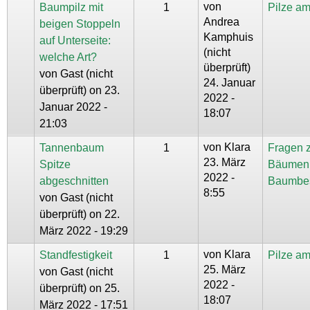
von
Baumpilz mit
1
Pilze a
Andrea
beigen Stoppeln
Kamphuis
auf Unterseite:
(nicht
welche Art?
überprüft)
von
Gast (nicht
24. Januar
überprüft)
on 23.
2022 -
Januar 2022 -
18:07
21:03
von
Klara
Tannenbaum
1
Fragen 
23. März
Spitze
Bäumen
2022 -
abgeschnitten
Baumbe
8:55
von
Gast (nicht
überprüft)
on 22.
März 2022 - 19:29
von
Klara
Standfestigkeit
1
Pilze a
25. März
von
Gast (nicht
2022 -
überprüft)
on 25.
18:07
März 2022 - 17:51