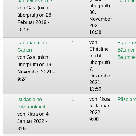
handelt es sich?
Baumbe
überprüft)
von
Gast (nicht
30.
überprüft)
on 26.
November
Februar 2019 -
2021 -
18:58
10:38
von
Laubbaum im
1
Fragen 
Christine
Garten
Bäumen
(nicht
von
Gast (nicht
Baumbe
überprüft)
überprüft)
on 19.
7.
November 2021 -
Dezember
9:24
2021 -
13:50
von
Klara
Ist das eine
1
Pilze a
5. Januar
Pilzkrankheit
2022 -
von
Klara
on 4.
9:00
Januar 2022 -
8:02