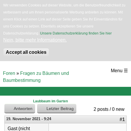
Wir verwenden Cookies auf dieser Website, um die Benutzerfreundlichkeit zu
verbessern und um Ihnen personalisierte Werbung anbieten zu können. Mit
English
Bäume
Blumen
Zurück
einem Klick auf einen Link auf dieser Seite geben Sie Ihr Einverständnis für
uns Cookies zu setzen. Ebenfalls akzeptieren Sie unsere
Datenschutzerklärung.
Unsere Datenschutzerklärung finden Sie hier
.
Nein, bitte mehr Informationen.
Accept all cookies
Direkt
Menu ☰
Foren
»
Fragen zu Bäumen und
zum
Sie
Baumbestimmung
sind
Inhalt
hier
Laubbaum im Garten
Antworten
Letzter Beitrag
2 posts / 0 new
19. November 2021 - 9:24
#1
Gast (nicht