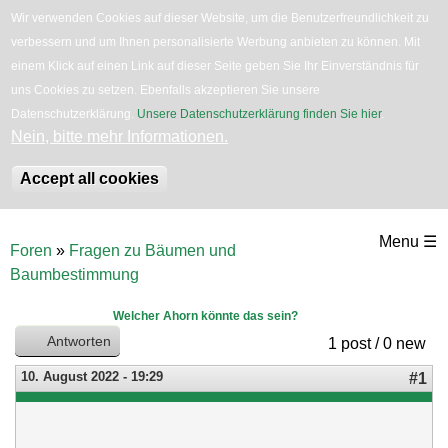
Wir verwenden Cookies auf dieser Website, um die Benutzerfreundlichkeit zu
verbessern und um Ihnen personalisierte Werbung anbieten zu können. Mit
English
Bäume
Blumen
Zurück
einem Klick auf einen Link auf dieser Seite geben Sie Ihr Einverständnis für
uns Cookies zu setzen. Ebenfalls akzeptieren Sie unsere
Datenschutzerklärung.
Unsere Datenschutzerklärung finden Sie hier
.
Nein, bitte mehr Informationen.
Accept all cookies
Direkt
Menu ☰
Foren
»
Fragen zu Bäumen und
zum
Sie
Baumbestimmung
sind
Inhalt
hier
Welcher Ahorn könnte das sein?
Antworten
1 post / 0 new
10. August 2022 - 19:29
#1