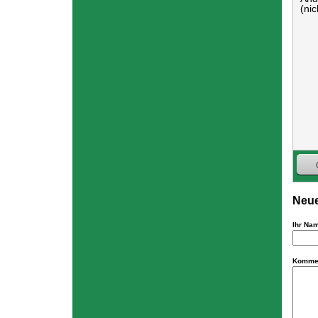
(nic
Neue
Ihr Na
Komme