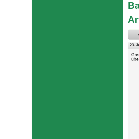
hier
Ba
Ar
23. J
Gas
übe