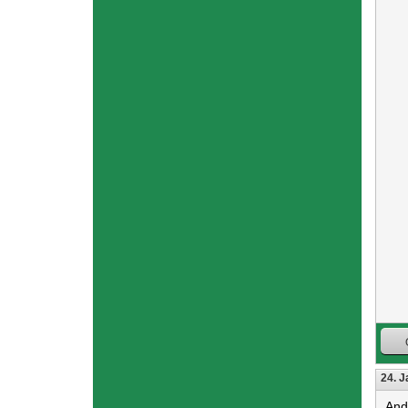
24. J
And