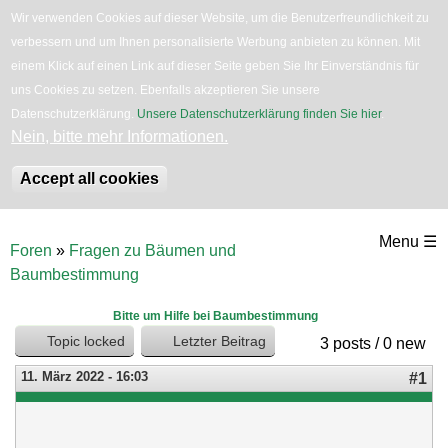
Wir verwenden Cookies auf dieser Website, um die Benutzerfreundlichkeit zu
verbessern und um Ihnen personalisierte Werbung anbieten zu können. Mit
English
Bäume
Blumen
Zurück
einem Klick auf einen Link auf dieser Seite geben Sie Ihr Einverständnis für
uns Cookies zu setzen. Ebenfalls akzeptieren Sie unsere
Datenschutzerklärung.
Unsere Datenschutzerklärung finden Sie hier
.
Nein, bitte mehr Informationen.
Accept all cookies
Direkt
Menu ☰
Foren
»
Fragen zu Bäumen und
zum
Sie
Baumbestimmung
sind
Inhalt
hier
Bitte um Hilfe bei Baumbestimmung
Topic locked
Letzter Beitrag
3 posts / 0 new
11. März 2022 - 16:03
#1