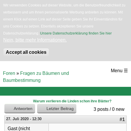
Wir verwenden Cookies auf dieser Website, um die Benutzerfreundlichkeit zu
verbessern und um Ihnen personalisierte Werbung anbieten zu können. Mit
English
Bäume
Blumen
Zurück
einem Klick auf einen Link auf dieser Seite geben Sie Ihr Einverständnis für
uns Cookies zu setzen. Ebenfalls akzeptieren Sie unsere
Datenschutzerklärung.
Unsere Datenschutzerklärung finden Sie hier
.
Nein, bitte mehr Informationen.
Accept all cookies
Direkt
Menu ☰
Foren
»
Fragen zu Bäumen und
zum
Sie
Baumbestimmung
sind
Inhalt
hier
Warum verlieren die Linden schon ihre Blätter?
Antworten
Letzter Beitrag
3 posts / 0 new
27. Juli 2020 - 12:30
#1
Gast (nicht