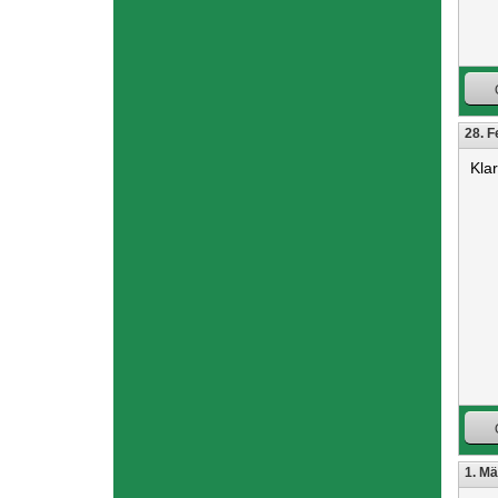
28. F
Kla
1. Mä