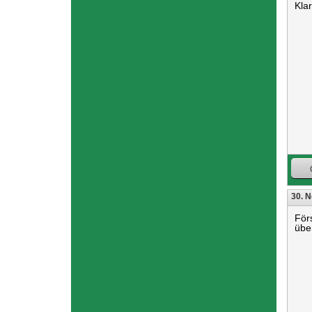
Kla
30. 
För
übe