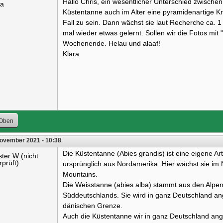
Hallo Chris, ein wesentlicher Unterschied zwische
ra
Küstentanne auch im Alter eine pyramidenartige Kr
Fall zu sein. Dann wächst sie laut Recherche ca. 1
mal wieder etwas gelernt. Sollen wir die Fotos mi
Wochenende. Helau und alaaf!
Klara
Oben
November 2021 - 10:38
Die Küstentanne (Abies grandis) ist eine eigene Ar
ster W (nicht
rprüft)
ursprünglich aus Nordamerika. Hier wächst sie im
Mountains.
Die Weisstanne (abies alba) stammt aus den Alpen
Süddeutschlands. Sie wird in ganz Deutschland an
dänischen Grenze.
Auch die Küstentanne wir in ganz Deutschland ang