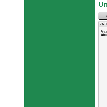
hier
Um
26. F
Gas
übe