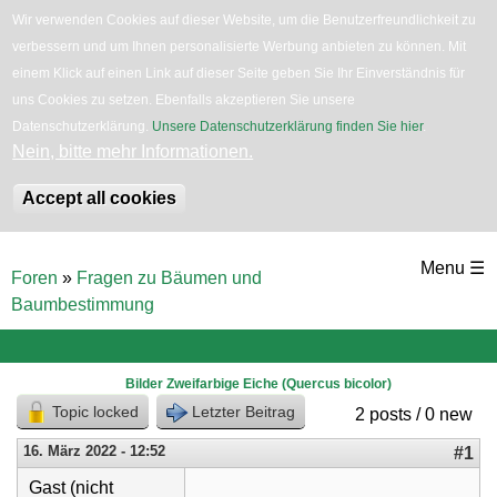
Wir verwenden Cookies auf dieser Website, um die Benutzerfreundlichkeit zu
verbessern und um Ihnen personalisierte Werbung anbieten zu können. Mit
English
Bäume
Blumen
Zurück
einem Klick auf einen Link auf dieser Seite geben Sie Ihr Einverständnis für
uns Cookies zu setzen. Ebenfalls akzeptieren Sie unsere
Datenschutzerklärung.
Unsere Datenschutzerklärung finden Sie hier
.
Nein, bitte mehr Informationen.
Accept all cookies
Direkt
Menu ☰
Foren
»
Fragen zu Bäumen und
zum
Sie
Baumbestimmung
sind
Inhalt
hier
Bilder Zweifarbige Eiche (Quercus bicolor)
Topic locked
Letzter Beitrag
2 posts / 0 new
16. März 2022 - 12:52
#1
Gast (nicht