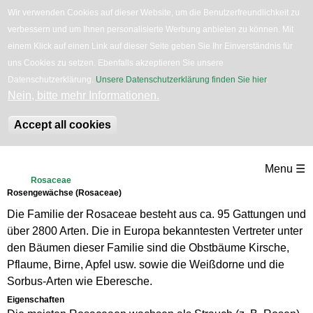
Wir verwenden Cookies auf dieser Website, um die Benutzerfreundlichkeit zu
verbessern und um Ihnen personalisierte Werbung anbieten zu können. Mit
English
Bäume
Blumen
Zurück
einem Klick auf einen Link auf dieser Seite geben Sie Ihr Einverständnis für
uns Cookies zu setzen. Ebenfalls akzeptieren Sie unsere
Datenschutzerklärung.
Unsere Datenschutzerklärung finden Sie hier
.
Nein, bitte mehr Informationen.
Accept all cookies
Direkt
Menu ☰
zum
Rosaceae
Rosengewächse (Rosaceae)
Inhalt
Die Familie der Rosaceae besteht aus ca. 95 Gattungen und
über 2800 Arten. Die in Europa bekanntesten Vertreter unter
den Bäumen dieser Familie sind die Obstbäume Kirsche,
Pflaume, Birne, Apfel usw. sowie die Weißdorne und die
Sorbus-Arten wie Eberesche.
Eigenschaften