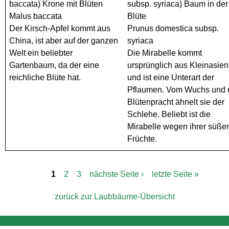
Malus baccata
Der Kirsch-Apfel kommt aus
Prunus domestica subsp.
China, ist aber auf der ganzen
syriaca
Welt ein beliebter
Die Mirabelle kommt
Gartenbaum, da der eine
ursprünglich aus Kleinasien
reichliche Blüte hat.
und ist eine Unterart der
Pflaumen. Vom Wuchs und 
Blütenpracht ähnelt sie der
Schlehe. Beliebt ist die
Mirabelle wegen ihrer süße
Früchte.
1
2
3
nächste Seite ›
letzte Seite »
S
e
zurück zur Laubbäume-Übersicht
i
t
e
n