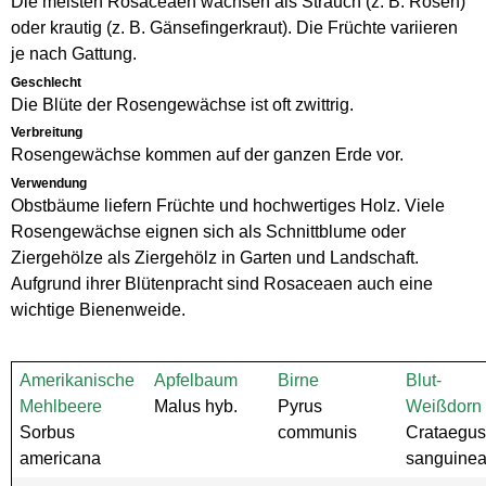
Die meisten Rosaceaen wachsen als Strauch (z. B. Rosen)
oder krautig (z. B. Gänsefingerkraut). Die Früchte variieren
je nach Gattung.
Geschlecht
Die Blüte der Rosengewächse ist oft zwittrig.
Verbreitung
Rosengewächse kommen auf der ganzen Erde vor.
Verwendung
Obstbäume liefern Früchte und hochwertiges Holz. Viele
Rosengewächse eignen sich als Schnittblume oder
Ziergehölze als Ziergehölz in Garten und Landschaft.
Aufgrund ihrer Blütenpracht sind Rosaceaen auch eine
wichtige Bienenweide.
Amerikanische
Apfelbaum
Birne
Blut-
Mehlbeere
Malus hyb.
Pyrus
Weißdorn
Sorbus
communis
Crataegus
americana
sanguine