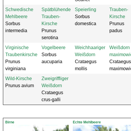
Schwedische
Spätblühende
Speierling
Trauben-
Mehlbeere
Trauben-
Sorbus
Kirsche
Sorbus
Kirsche
domestica
Prunus
intermedia
Prunus
padus
serotina
Virginische
Vogelbeere
Weichhaariger
Weißdorn
Traubenkirsche
Sorbus
Weißdorn
maximowic
Prunus
aucuparia
Crataegus
Crataegus
virginiana
mollis
maximowic
Wild-Kirsche
Zweigriffliger
Prunus avium
Weißdorn
Crataegus
crus-galli
Birne
Echte Mehlbeere