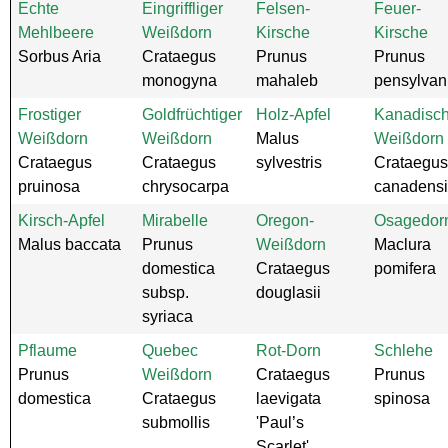
Echte
Eingriffliger
Felsen-
Feuer-
Mehlbeere
Weißdorn
Kirsche
Kirsche
Sorbus Aria
Crataegus
Prunus
Prunus
monogyna
mahaleb
pensylvan
Frostiger
Goldfrüchtiger
Holz-Apfel
Kanadisch
Weißdorn
Weißdorn
Malus
Weißdorn
Crataegus
Crataegus
sylvestris
Crataegus
pruinosa
chrysocarpa
canadensi
Kirsch-Apfel
Mirabelle
Oregon-
Osagedor
Malus baccata
Prunus
Weißdorn
Maclura
domestica
Crataegus
pomifera
subsp.
douglasii
syriaca
Pflaume
Quebec
Rot-Dorn
Schlehe
Prunus
Weißdorn
Crataegus
Prunus
domestica
Crataegus
laevigata
spinosa
submollis
'Paul’s
Scarlet'