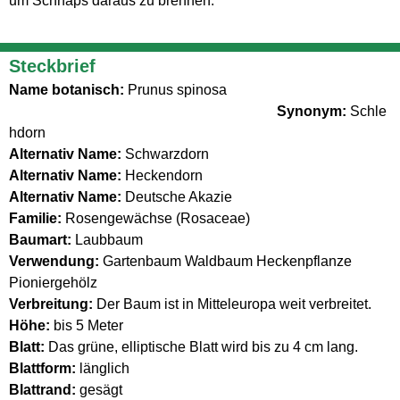
um Schnaps daraus zu brennen.
Steckbrief
Name botanisch:
Prunus spinosa
Synonym:
Schle
hdorn
Alternativ Name:
Schwarzdorn
Alternativ Name:
Heckendorn
Alternativ Name:
Deutsche Akazie
Familie:
Rosengewächse (Rosaceae)
Baumart:
Laubbaum
Verwendung:
Gartenbaum Waldbaum Heckenpflanze
Pioniergehölz
Verbreitung:
Der Baum ist in Mitteleuropa weit verbreitet.
Höhe:
bis 5 Meter
Blatt:
Das grüne, elliptische Blatt wird bis zu 4 cm lang.
Blattform:
länglich
Blattrand:
gesägt