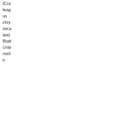
(Cra
(Cra
teag
teag
us
us
chry
chry
soca
soca
rpa)
rpa)
Blatt
Blatt
Unte
rseit
e