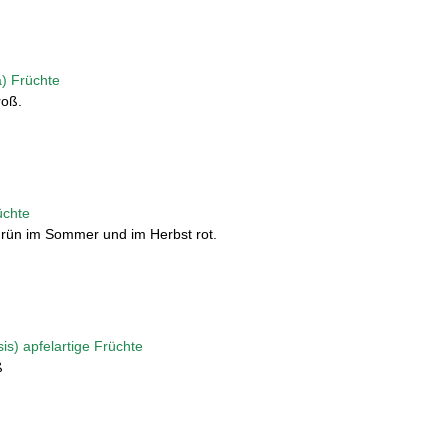
roß.
st grün im Sommer und im Herbst rot.
ß