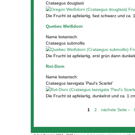
Crataegus douglasii
Die Frucht ist apfelartig, fast schwarz und ca.
Quebec Weißdorn
Name botanisch:
Crataegus submollis
Die Frucht ist apfelartig, erst grün dann dunke
Rot-Dorn
Name botanisch:
Crataegus laevigata 'Paul’s Scarlet'
Die Frucht ist apfelartig, dunkelrot und ca. 1 c
1
2
nächste Seite ›
S
e
i