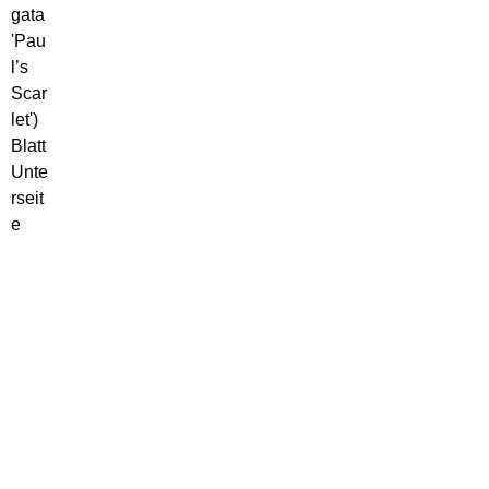
gata
'Pau
l’s
Scar
let')
Blatt
Unte
rseit
e