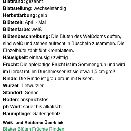
Blattrand:
gezähnt
Blattstellung:
wechselständig
Herbstfärbung:
gelb
Blütezeit:
April - Mai
Blütenfarbe:
weiß
Blütenbeschreibung:
Die Blüten des Weißdorns duften,
sind weiß und stehen aufrecht in Büscheln zusammen. Die
Einzelblüte zählt fünf Kronblättern.
Häusigkeit:
einhäusig / zwittrig
Frucht:
Die apfelartige Frucht ist im Sommer grün und wird
im Herbst rot. Im Durchmesser ist sie etwa 1,5 cm groß.
Rinde:
Die Rinde ist grau-braun mit Rissen.
Wurzel:
Tiefwurzler
Standort:
Sonne
Boden:
anspruchslos
ph-Wert:
sauer bis alkalisch
Baumpflege:
Gartengehölz
Weiß- und Rotdorne Überblick
Blätter
Blüten
Früchte
Rinden