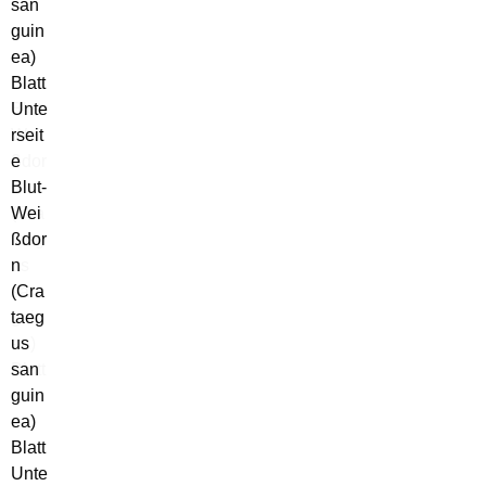
Blut-
Wei
ßdor
n
(Cra
taeg
us
san
guin
ea)
Blatt
Unte