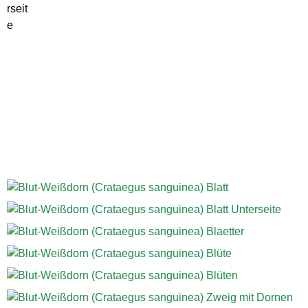
rseit
e