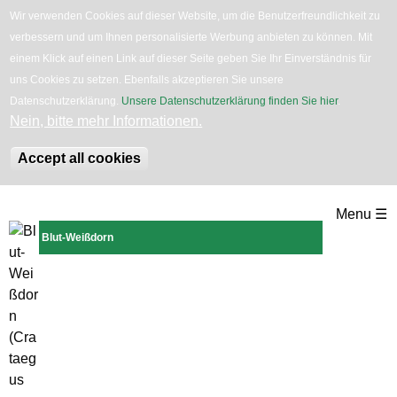
Wir verwenden Cookies auf dieser Website, um die Benutzerfreundlichkeit zu
English
Bäume
Blumen
Zurück
verbessern und um Ihnen personalisierte Werbung anbieten zu können. Mit
einem Klick auf einen Link auf dieser Seite geben Sie Ihr Einverständnis für
uns Cookies zu setzen. Ebenfalls akzeptieren Sie unsere
Datenschutzerklärung.
Unsere Datenschutzerklärung finden Sie hier
.
Nein, bitte mehr Informationen.
Accept all cookies
Direkt
Menu ☰
zum
Blut-Weißdorn
Inhalt