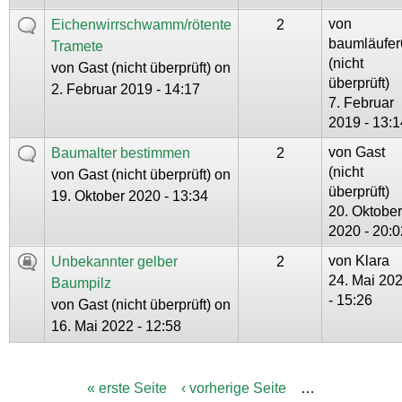
von
Eichenwirrschwamm/rötente
2
baumläufer
Tramete
(nicht
von
Gast (nicht überprüft)
on
überprüft)
2. Februar 2019 - 14:17
7. Februar
2019 - 13:1
von
Gast
Baumalter bestimmen
2
(nicht
von
Gast (nicht überprüft)
on
überprüft)
19. Oktober 2020 - 13:34
20. Oktober
2020 - 20:0
von
Klara
Unbekannter gelber
2
24. Mai 20
Baumpilz
- 15:26
von
Gast (nicht überprüft)
on
16. Mai 2022 - 12:58
« erste Seite
‹ vorherige Seite
…
S