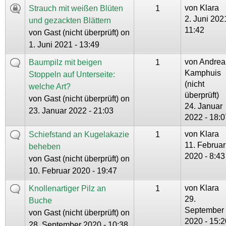
von
Klara
Strauch mit weißen Blüten
1
2. Juni 202
und gezackten Blättern
11:42
von
Gast (nicht überprüft)
on
1. Juni 2021 - 13:49
von
Andrea
Baumpilz mit beigen
1
Kamphuis
Stoppeln auf Unterseite:
(nicht
welche Art?
überprüft)
von
Gast (nicht überprüft)
on
24. Januar
23. Januar 2022 - 21:03
2022 - 18:0
von
Klara
Schiefstand an Kugelakazie
1
11. Februar
beheben
2020 - 8:43
von
Gast (nicht überprüft)
on
10. Februar 2020 - 19:47
von
Klara
Knollenartiger Pilz an
1
29.
Buche
September
von
Gast (nicht überprüft)
on
2020 - 15:2
28. September 2020 - 10:38