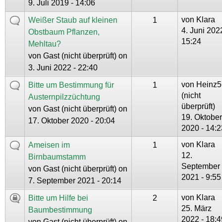
9. Juli 2019 - 14:06
von
Klara
Weißer Staub auf kleinen
1
4. Juni 202
Obstbaum Pflanzen,
15:24
Mehltau?
von
Gast (nicht überprüft)
on
3. Juni 2022 - 22:40
von
Heinz5
Bitte um Bestimmung für
1
(nicht
Austernpilzzüchtung
überprüft)
von
Gast (nicht überprüft)
on
19. Oktober
17. Oktober 2020 - 20:04
2020 - 14:2
von
Klara
Ameisen im
1
12.
Birnbaumstamm
September
von
Gast (nicht überprüft)
on
2021 - 9:55
7. September 2021 - 20:14
von
Klara
Bitte um Hilfe bei
2
25. März
Baumbestimmung
2022 - 18:4
von
Gast (nicht überprüft)
on