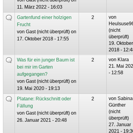
11. März 2022 - 16:03
von
Gartenfund einer holzigen
2
Heulsuse9
Frucht
(nicht
von
Gast (nicht überprüft)
on
überprüft)
17. Oktober 2018 - 17:55
19. Oktober
2018 - 12:4
von
Klara
Was für ein junger Baum ist
2
21. Mai 20
bei mir im Garten
- 12:58
aufgegangen?
von
Gast (nicht überprüft)
on
19. Mai 2020 - 19:13
von
Sabina
Platane: Rückschnitt oder
2
Günther
Fällung
(nicht
von
Gast (nicht überprüft)
on
überprüft)
26. Januar 2021 - 20:48
27. Januar
2021 - 19:3