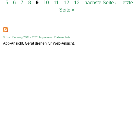
5
6
7
8
9
10
11
12
13
nächste Seite ›
letzte
e
i
Seite »
t
e
n
© Jost Benning 2004 - 2026
Impressum
Datenschutz
App-Ansicht, Gerät drehen für Web-Ansicht.