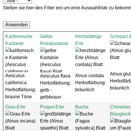
Stellen sie hier den Filter ein um eine Auswahlliste zu bekom
Kalifornische
Gelbe
Herzblättrige
Schwarz-E
Kastanie
Rosskastanie
Erle
Alnus glu
Aesculus
Alnus cordata
Aesculus flava
Herbstfär
californica
Herbstfärbung:
Herbstfärbung:
bräunlich
Herbstfärbung:
bräunlich
gelb -
braune Töne
gelbbraun
Grau-Erle
Purpur-Erle
Buche
Chinesisc
Blaugloc