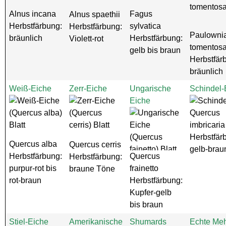
Alnus incana
Fagus
Alnus spaethii
Herbstfärbung:
sylvatica
Herbstfärbung:
Paulowni
bräunlich
Herbstfärbung:
Violett-rot
tomentos
gelb bis braun
Herbstfär
bräunlich
Weiß-Eiche
Zerr-Eiche
Ungarische
Schindel-
Eiche
Quercus
imbricaria
Herbstfär
Quercus alba
Quercus cerris
gelb-brau
Herbstfärbung:
Quercus
Herbstfärbung:
purpur-rot bis
frainetto
braune Töne
rot-braun
Herbstfärbung:
Kupfer-gelb
bis braun
Stiel-Eiche
Amerikanische
Shumards
Echte Me