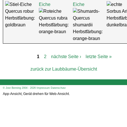
Eiche
Eiche
Quercus robur
Sorbus Ar
Herbstfärbung:
Quercus rubra
Quercus
Herbstfär
goldbraun
Herbstfärbung:
shumardii
dunkelbr
orange-braun
Herbstfärbung:
orange-braun
1
2
nächste Seite ›
letzte Seite »
S
e
zurück zur Laubbäume-Übersicht
i
t
e
n
© Jost Benning 2004 - 2026
Impressum
Datenschutz
App-Ansicht, Gerät drehen für Web-Ansicht.