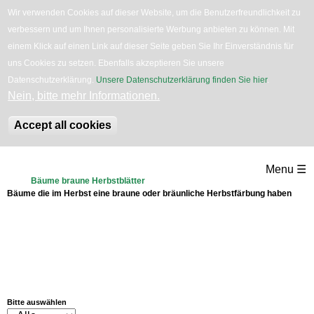
Wir verwenden Cookies auf dieser Website, um die Benutzerfreundlichkeit zu
English
Bäume
Blumen
Zurück
verbessern und um Ihnen personalisierte Werbung anbieten zu können. Mit
einem Klick auf einen Link auf dieser Seite geben Sie Ihr Einverständnis für
uns Cookies zu setzen. Ebenfalls akzeptieren Sie unsere
Datenschutzerklärung.
Unsere Datenschutzerklärung finden Sie hier
.
Nein, bitte mehr Informationen.
Accept all cookies
Direkt
Menu ☰
zum
Bäume braune Herbstblätter
Bäume die im Herbst eine braune oder bräunliche Herbstfärbung haben
Inhalt
Bitte auswählen