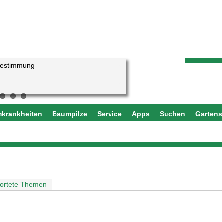
bestimmung
eteiches aufgegangen?
krankheiten
Baumpilze
Service
Apps
Suchen
Garten
)
ortete Themen