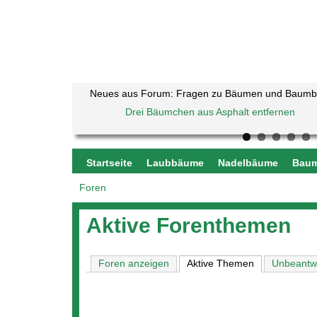
Neues aus Forum: Fragen zu Bäumen und Baum
Drei Bäumchen aus Asphalt entfernen
Kugelahorn Globosum Krone beschädigt
Baumkrankheiten
Sauerkirschbaum noch zu retten?
Haselnuss verliert alle Blätter
welcher Baum ist hier am Ufer eines Bad
Baumbestimmung
Buche - Rinde blättert ab
Startseite
Laubbäume
Nadelbäume
Baum
Foren
Sie
sind
Aktive Forenthemen
hier
Foren anzeigen
Aktive Themen
(aktiver Reiter
Unbeantw