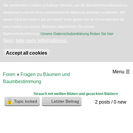
Wir verwenden Cookies auf dieser Website, um die Benutzerfreundlichkeit zu
verbessern und um Ihnen personalisierte Werbung anbieten zu können. Mit
English
Bäume
Blumen
Zurück
einem Klick auf einen Link auf dieser Seite geben Sie Ihr Einverständnis für
uns Cookies zu setzen. Ebenfalls akzeptieren Sie unsere
Datenschutzerklärung.
Unsere Datenschutzerklärung finden Sie hier
.
Nein, bitte mehr Informationen.
Accept all cookies
Direkt
Menu ☰
Foren
»
Fragen zu Bäumen und
zum
Sie
Baumbestimmung
sind
Inhalt
hier
Strauch mit weißen Blüten und gezackten Blättern
Topic locked
Letzter Beitrag
2 posts / 0 new