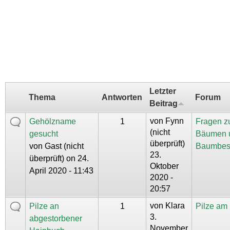
Letzter
Thema
Antworten
Forum
Beitrag
von
Fynn
Gehölzname
1
Fragen z
(nicht
gesucht
Bäumen 
überprüft)
von
Gast (nicht
Baumbes
23.
überprüft)
on 24.
Oktober
April 2020 - 11:43
2020 -
20:57
von
Klara
Pilze an
1
Pilze am
3.
abgestorbener
November