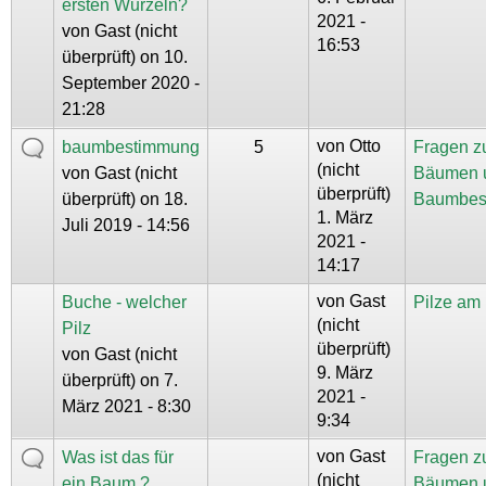
ersten Wurzeln?
2021 -
von
Gast (nicht
16:53
überprüft)
on 10.
September 2020 -
21:28
von
Otto
baumbestimmung
5
Fragen z
(nicht
von
Gast (nicht
Bäumen 
überprüft)
überprüft)
on 18.
Baumbes
1. März
Juli 2019 - 14:56
2021 -
14:17
von
Gast
Buche - welcher
Pilze am
(nicht
Pilz
überprüft)
von
Gast (nicht
9. März
überprüft)
on 7.
2021 -
März 2021 - 8:30
9:34
von
Gast
Was ist das für
Fragen z
(nicht
ein Baum ?
Bäumen 