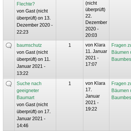
(nicht
Flechte?
überprüft)
von
Gast (nicht
22.
überprüft)
on 13.
Dezember
Dezember 2020 -
2020 -
22:23
20:03
von
Klara
baumschutz
1
Fragen z
11. Januar
von
Gast (nicht
Bäumen 
2021 -
überprüft)
on 11.
Baumbes
17:07
Januar 2021 -
13:22
von
Klara
Suche nach
1
Fragen z
17.
geeigneter
Bäumen 
Januar
Baumart
Baumbes
2021 -
von
Gast (nicht
19:22
überprüft)
on 17.
Januar 2021 -
14:46