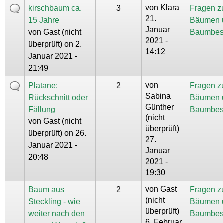
von
Klara
kirschbaum ca.
3
Fragen z
21.
15 Jahre
Bäumen 
Januar
von
Gast (nicht
Baumbes
2021 -
überprüft)
on 2.
14:12
Januar 2021 -
21:49
von
Platane:
2
Fragen z
Sabina
Rückschnitt oder
Bäumen 
Günther
Fällung
Baumbes
(nicht
von
Gast (nicht
überprüft)
überprüft)
on 26.
27.
Januar 2021 -
Januar
20:48
2021 -
19:30
von
Gast
Baum aus
2
Fragen z
(nicht
Steckling - wie
Bäumen 
überprüft)
weiter nach den
Baumbes
6. Februar