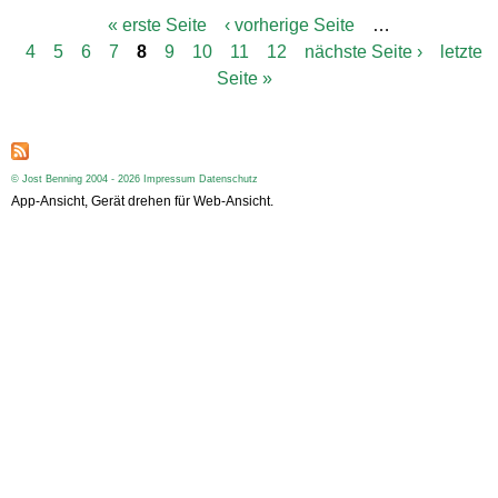
« erste Seite
‹ vorherige Seite
…
S
4
5
6
7
8
9
10
11
12
nächste Seite ›
letzte
e
i
Seite »
t
e
n
© Jost Benning 2004 - 2026
Impressum
Datenschutz
App-Ansicht, Gerät drehen für Web-Ansicht.