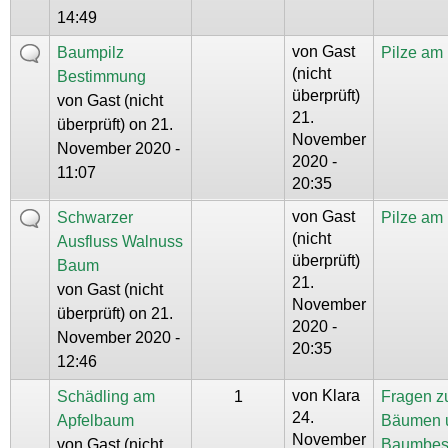
14:49
von
Gast
Baumpilz
Pilze am
(nicht
Bestimmung
überprüft)
von
Gast (nicht
21.
überprüft)
on 21.
November
November 2020 -
2020 -
11:07
20:35
von
Gast
Schwarzer
Pilze am
(nicht
Ausfluss Walnuss
überprüft)
Baum
21.
von
Gast (nicht
November
überprüft)
on 21.
2020 -
November 2020 -
20:35
12:46
von
Klara
Schädling am
1
Fragen z
24.
Apfelbaum
Bäumen 
November
von
Gast (nicht
Baumbes