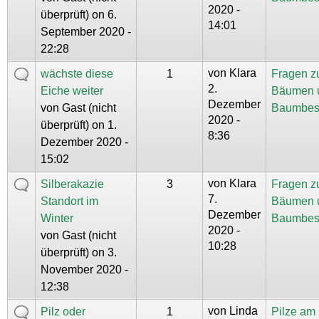
2020 -
überprüft)
on 6.
14:01
September 2020 -
22:28
von
Klara
wächste diese
1
Fragen z
2.
Eiche weiter
Bäumen 
Dezember
von
Gast (nicht
Baumbes
2020 -
überprüft)
on 1.
8:36
Dezember 2020 -
15:02
von
Klara
Silberakazie
3
Fragen z
7.
Standort im
Bäumen 
Dezember
Winter
Baumbes
2020 -
von
Gast (nicht
10:28
überprüft)
on 3.
November 2020 -
12:38
von
Linda
Pilz oder
1
Pilze am