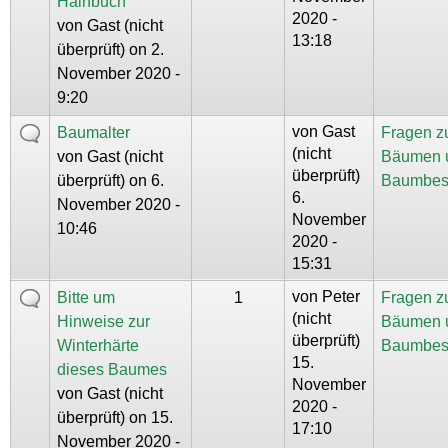
Hainbuch
2020 -
von
Gast (nicht
13:18
überprüft)
on 2.
November 2020 -
9:20
von
Gast
Baumalter
Fragen z
(nicht
von
Gast (nicht
Bäumen 
überprüft)
überprüft)
on 6.
Baumbes
6.
November 2020 -
November
10:46
2020 -
15:31
von
Peter
Bitte um
1
Fragen z
(nicht
Hinweise zur
Bäumen 
überprüft)
Winterhärte
Baumbes
15.
dieses Baumes
November
von
Gast (nicht
2020 -
überprüft)
on 15.
17:10
November 2020 -