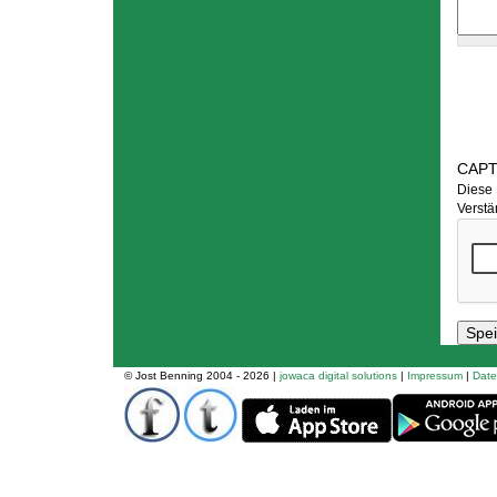
CAP
Diese 
Verstä
© Jost Benning 2004 - 2026 |
jowaca digital solutions
|
Impressum
|
Date