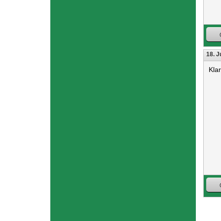
18. J
Kla