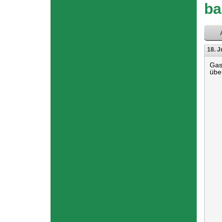
hier
b
18. J
Gas
übe