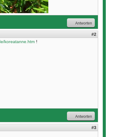
Antworten
#2
de/koreatanne.htm
!
Antworten
#3