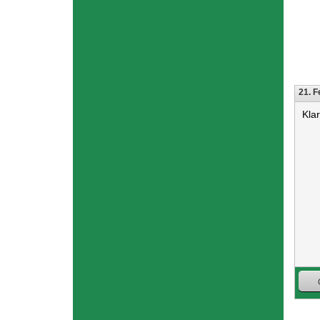
21. F
Kla