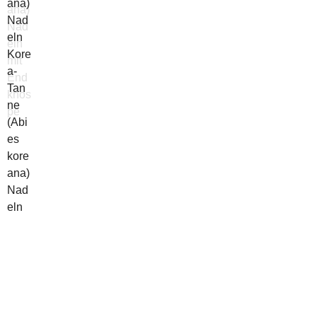
ana)
Nad
eln
Kore
mit
a-
End
Tan
knos
ne
pe
(Abi
es
kore
ana)
Nad
eln