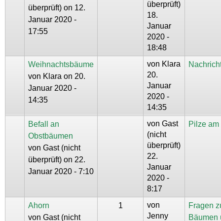
überprüft)
überprüft)
on 12.
18.
Januar 2020 -
Januar
17:55
2020 -
18:48
von
Klara
Weihnachtsbäume
Nachrich
20.
von
Klara
on 20.
Januar
Januar 2020 -
2020 -
14:35
14:35
von
Gast
Befall an
Pilze a
(nicht
Obstbäumen
überprüft)
von
Gast (nicht
22.
überprüft)
on 22.
Januar
Januar 2020 - 7:10
2020 -
8:17
von
Ahorn
1
Fragen z
Jenny
von
Gast (nicht
Bäumen 