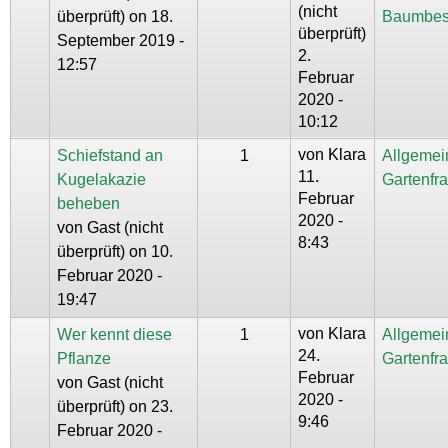
(nicht
überprüft)
on 18.
Baumbes
überprüft)
September 2019 -
2.
12:57
Februar
2020 -
10:12
von
Klara
Schiefstand an
1
Allgemei
11.
Kugelakazie
Gartenfr
Februar
beheben
2020 -
von
Gast (nicht
8:43
überprüft)
on 10.
Februar 2020 -
19:47
von
Klara
Wer kennt diese
1
Allgemei
24.
Pflanze
Gartenfr
Februar
von
Gast (nicht
2020 -
überprüft)
on 23.
9:46
Februar 2020 -