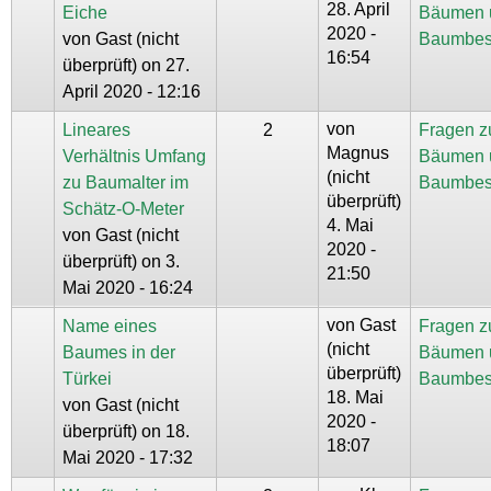
28. April
Eiche
Bäumen 
2020 -
von
Gast (nicht
Baumbes
16:54
überprüft)
on 27.
April 2020 - 12:16
von
Lineares
2
Fragen z
Magnus
Verhältnis Umfang
Bäumen 
(nicht
zu Baumalter im
Baumbes
überprüft)
Schätz-O-Meter
4. Mai
von
Gast (nicht
2020 -
überprüft)
on 3.
21:50
Mai 2020 - 16:24
von
Gast
Name eines
Fragen z
(nicht
Baumes in der
Bäumen 
überprüft)
Türkei
Baumbes
18. Mai
von
Gast (nicht
2020 -
überprüft)
on 18.
18:07
Mai 2020 - 17:32