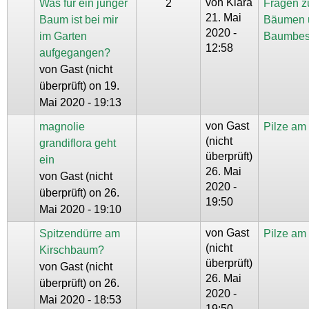
von
Klara
Was für ein junger
2
Fragen z
21. Mai
Baum ist bei mir
Bäumen 
2020 -
im Garten
Baumbes
12:58
aufgegangen?
von
Gast (nicht
überprüft)
on 19.
Mai 2020 - 19:13
von
Gast
magnolie
Pilze a
(nicht
grandiflora geht
überprüft)
ein
26. Mai
von
Gast (nicht
2020 -
überprüft)
on 26.
19:50
Mai 2020 - 19:10
von
Gast
Spitzendürre am
Pilze a
(nicht
Kirschbaum?
überprüft)
von
Gast (nicht
26. Mai
überprüft)
on 26.
2020 -
Mai 2020 - 18:53
19:50