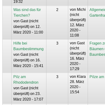
19:32
von
Michi
Was sind das für
2
Allgemei
(nicht
Tierchen?
Gartenfr
überprüft)
von
Gast (nicht
12. März
überprüft)
on 12.
2020 -
März 2020 - 11:00
11:08
von
Gast
Hilfe bei
3
Fragen z
(nicht
Baumbestimmung
Bäumen 
überprüft)
von
Gast (nicht
Baumbes
16. März
überprüft)
on 16.
2020 -
März 2020 - 15:41
17:29
von
Klara
Pilz am
3
Pilze a
28. März
Rhododendron
2020 -
von
Gast (nicht
15:54
überprüft)
on 23.
März 2020 - 17:07