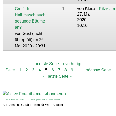
von
Klara
Greift der
1
Pilze a
27. Mai
Hallimasch auch
2020 -
gesunde Bäume
10:16
an?
von
Gast (nicht
überprüft)
on 26.
Mai 2020 - 20:31
« erste Seite
‹ vorherige
S
Seite
1
2
3
4
5
6
7
8
9
…
nächste Seite
e
i
›
letzte Seite »
t
e
n
© Jost Benning 2004 - 2026
Impressum
Datenschutz
App-Ansicht, Gerät drehen für Web-Ansicht.