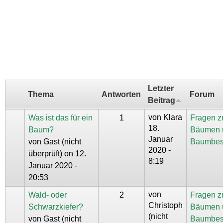
Letzter
Thema
Antworten
Forum
Beitrag
von
Klara
Was ist das für ein
1
Fragen z
18.
Baum?
Bäumen 
Januar
von
Gast (nicht
Baumbes
2020 -
überprüft)
on 12.
8:19
Januar 2020 -
20:53
von
Wald- oder
2
Fragen z
Christoph
Schwarzkiefer?
Bäumen 
(nicht
von
Gast (nicht
Baumbes