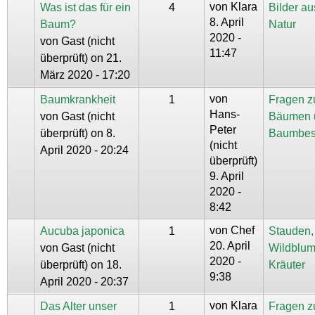
von
Klara
Was ist das für ein
4
Bilder au
8. April
Baum?
Natur
2020 -
von
Gast (nicht
11:47
überprüft)
on 21.
März 2020 - 17:20
von
Baumkrankheit
1
Fragen z
Hans-
von
Gast (nicht
Bäumen 
Peter
überprüft)
on 8.
Baumbes
(nicht
April 2020 - 20:24
überprüft)
9. April
2020 -
8:42
von
Chef
Aucuba japonica
1
Stauden,
20. April
von
Gast (nicht
Wildblum
2020 -
überprüft)
on 18.
Kräuter
9:38
April 2020 - 20:37
von
Klara
Das Alter unser
1
Fragen z