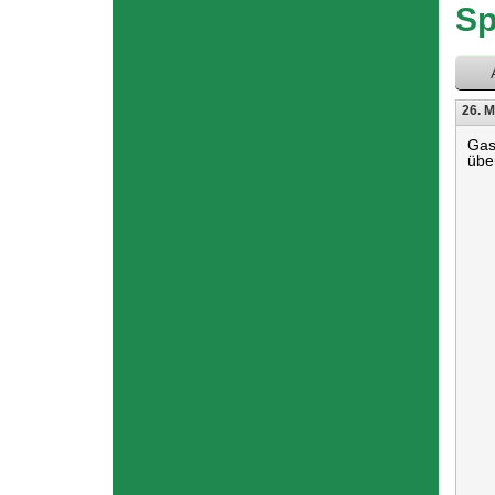
hier
Sp
26. M
Gas
übe