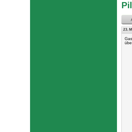
hier
Pi
23. M
Gas
übe