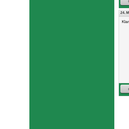
24. M
Kla