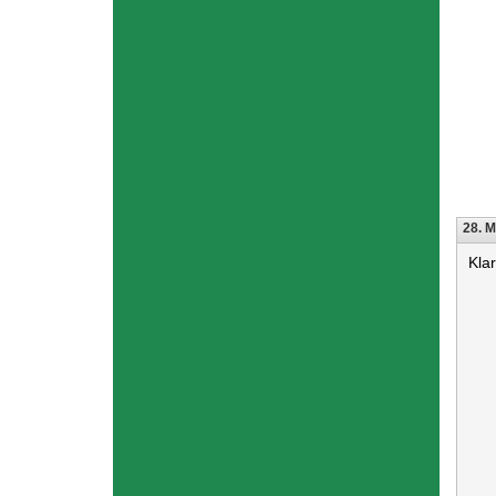
28. M
Kla