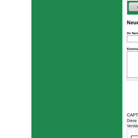
Neue
Ihr Na
Komme
CAP
Diese 
Verstä