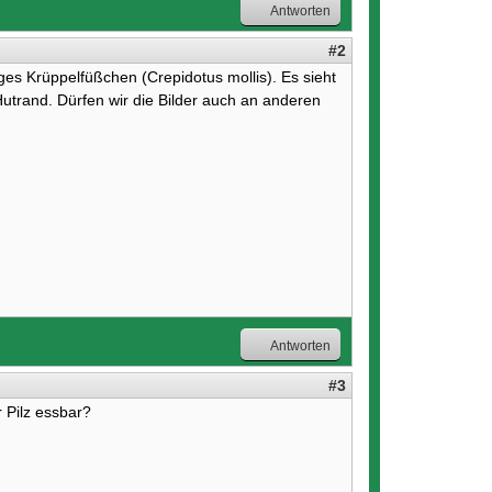
Antworten
#2
higes Krüppelfüßchen (Crepidotus mollis). Es sieht
Hutrand. Dürfen wir die Bilder auch an anderen
Antworten
#3
r Pilz essbar?