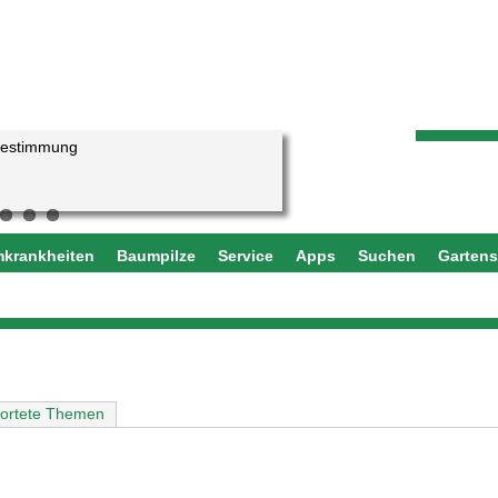
bestimmung
eteiches aufgegangen?
krankheiten
Baumpilze
Service
Apps
Suchen
Garten
)
ortete Themen