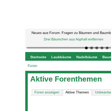
Neues aus Forum: Fragen zu Bäumen und Baum
Drei Bäumchen aus Asphalt entfernen
Kugelahorn Globosum Krone beschädigt
Baumkrankheiten
Sauerkirschbaum noch zu retten?
Haselnuss verliert alle Blätter
welcher Baum ist hier am Ufer eines Bad
Baumbestimmung
Buche - Rinde blättert ab
Startseite
Laubbäume
Nadelbäume
Baum
Foren
Sie
sind
Aktive Forenthemen
hier
Foren anzeigen
Aktive Themen
(aktiver Reiter
Unbeantw