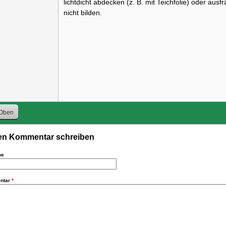
lichtdicht abdecken (z. B. mit Teichfolie) oder aus
nicht bilden.
Oben
n Kommentar schreiben
me
ntar
*