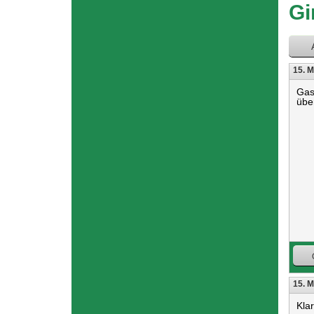
hier
Gi
15. M
Gas
übe
15. M
Kla