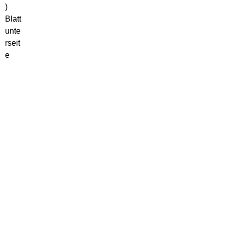
)
Blatt
unte
rseit
e