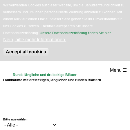
Wir verwenden Cookies auf dieser Website, um die Benutzerfreundlichkeit zu
verbessern und um Ihnen personalisierte Werbung anbieten zu können. Mit
English
Bäume
Blumen
Zurück
einem Klick auf einen Link auf dieser Seite geben Sie Ihr Einverständnis für
uns Cookies zu setzen. Ebenfalls akzeptieren Sie unsere
Datenschutzerklärung.
Unsere Datenschutzerklärung finden Sie hier
.
Nein, bitte mehr Informationen.
Accept all cookies
Direkt
Menu ☰
zum
Runde längliche und dreieckige Blätter
Laubbäume mit dreieckigen, länglichen und runden Blättern.
Inhalt
Bitte auswählen