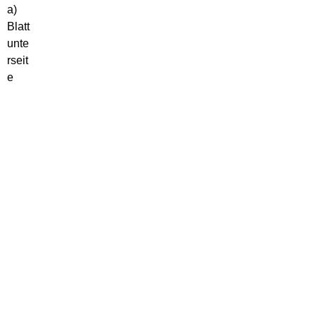
a)
Blatt
unte
rseit
e