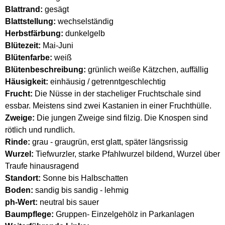
Blattrand:
gesägt
Blattstellung:
wechselständig
Herbstfärbung:
dunkelgelb
Blütezeit:
Mai-Juni
Blütenfarbe:
weiß
Blütenbeschreibung:
grünlich weiße Kätzchen, auffällig
Häusigkeit:
einhäusig / getrenntgeschlechtig
Frucht:
Die Nüsse in der stacheliger Fruchtschale sind
essbar. Meistens sind zwei Kastanien in einer Fruchthülle.
Zweige:
Die jungen Zweige sind filzig. Die Knospen sind
rötlich und rundlich.
Rinde:
grau - graugrün, erst glatt, später längsrissig
Wurzel:
Tiefwurzler, starke Pfahlwurzel bildend, Wurzel über
Traufe hinausragend
Standort:
Sonne bis Halbschatten
Boden:
sandig bis sandig - lehmig
ph-Wert:
neutral bis sauer
Baumpflege:
Gruppen- Einzelgehölz in Parkanlagen