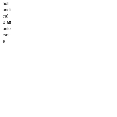
holl
andi
ca)
Blatt
unte
rseit
e