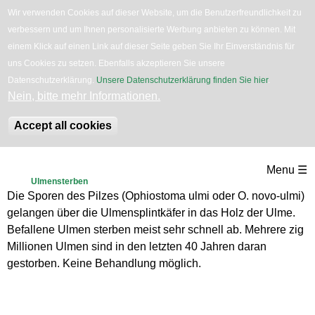
Wir verwenden Cookies auf dieser Website, um die Benutzerfreundlichkeit zu
verbessern und um Ihnen personalisierte Werbung anbieten zu können. Mit
English
Bäume
Blumen
Zurück
einem Klick auf einen Link auf dieser Seite geben Sie Ihr Einverständnis für
uns Cookies zu setzen. Ebenfalls akzeptieren Sie unsere
Datenschutzerklärung.
Unsere Datenschutzerklärung finden Sie hier
.
Nein, bitte mehr Informationen.
Accept all cookies
Direkt
Menu ☰
zum
Ulmensterben
Die Sporen des Pilzes (Ophiostoma ulmi oder O. novo-ulmi)
Inhalt
gelangen über die Ulmensplintkäfer in das Holz der Ulme.
Befallene Ulmen sterben meist sehr schnell ab. Mehrere zig
Millionen Ulmen sind in den letzten 40 Jahren daran
gestorben. Keine Behandlung möglich.