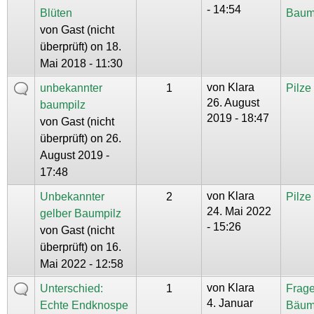
- 14:54
Blüten
Baum
von
Gast (nicht
überprüft)
on 18.
Mai 2018 - 11:30
von
Klara
unbekannter
1
Pilz
26. August
baumpilz
2019 - 18:47
von
Gast (nicht
überprüft)
on 26.
August 2019 -
17:48
von
Klara
Unbekannter
2
Pilz
24. Mai 2022
gelber Baumpilz
- 15:26
von
Gast (nicht
überprüft)
on 16.
Mai 2022 - 12:58
von
Klara
Unterschied:
1
Frage
4. Januar
Echte Endknospe
Bäum