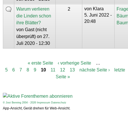
von
Klara
Warum verlieren
2
Frage
5. Juni 2022 -
die Linden schon
Bäum
20:48
ihre Blätter?
Baum
von
Gast (nicht
überprüft)
on 27.
Juli 2020 - 12:30
« erste Seite
‹ vorherige Seite
…
S
5
6
7
8
9
10
11
12
13
nächste Seite ›
letzte
e
i
Seite »
t
e
n
© Jost Benning 2004 - 2026
Impressum
Datenschutz
App-Ansicht, Gerät drehen für Web-Ansicht.