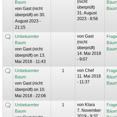
(nicht
Baum
Bäum
überprüft)
von
Gast (nicht
Baum
31. August
überprüft)
on 30.
2023 - 8:56
August 2023 -
21:15
von
Gast
Unbekannter
Frage
(nicht
Baum
Bäum
überprüft)
von
Gast (nicht
Baum
14. Mai 2018
überprüft)
on 13.
- 9:07
Mai 2018 - 11:43
von
Chef
Unbekannter
1
Frage
11. Mai 2018
Baum
Bäum
- 11:37
von
Gast (nicht
Baum
überprüft)
on 10.
Mai 2018 - 22:06
von
Klara
Unbekannter
1
Frage
7. November
Baum
Bäum
2019 - 9:32