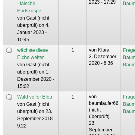
2023 - 17:29
- falsche
Baum
Endskospe
von
Gast (nicht
überprüft)
on 4.
Januar 2023 -
10:45
von
Klara
wächste diese
1
Frage
2. Dezember
Eiche weiter
Bäum
2020 - 8:36
von
Gast (nicht
Baum
überprüft)
on 1.
Dezember 2020 -
15:02
von
Wald voller Efeu
1
Frage
baumläufer66
von
Gast (nicht
Bäum
(nicht
überprüft)
on 23.
Baum
überprüft)
September 2018 -
23.
9:22
September