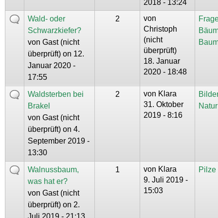
2018 - 13:24
von
Wald- oder
2
Frage
Christoph
Schwarzkiefer?
Bäum
(nicht
von
Gast (nicht
Baum
überprüft)
überprüft)
on 12.
18. Januar
Januar 2020 -
2020 - 18:48
17:55
von
Klara
Waldsterben bei
2
Bilde
31. Oktober
Brakel
Natur
2019 - 8:16
von
Gast (nicht
überprüft)
on 4.
September 2019 -
13:30
von
Klara
Walnussbaum,
1
Pilz
9. Juli 2019 -
was hat er?
15:03
von
Gast (nicht
überprüft)
on 2.
Juli 2019 - 21:13