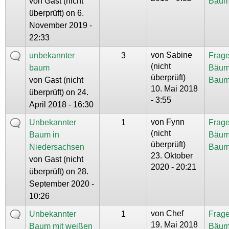
von
Gast (nicht
Baum
überprüft)
on 6.
November 2019 -
22:33
von
Sabine
unbekannter
3
Frage
(nicht
baum
Bäum
überprüft)
von
Gast (nicht
Baum
10. Mai 2018
überprüft)
on 24.
- 3:55
April 2018 - 16:30
von
Fynn
Unbekannter
1
Frage
(nicht
Baum in
Bäum
überprüft)
Niedersachsen
Baum
23. Oktober
von
Gast (nicht
2020 - 20:21
überprüft)
on 28.
September 2020 -
10:26
von
Chef
Unbekannter
1
Frage
19. Mai 2018
Baum mit weißen
Bäum