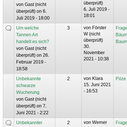
überprüft)
von
Gast (nicht
6. Juli 2019 -
überprüft)
on 6.
18:01
Juli 2019 - 18:00
von
Förster
Um welche
3
Frage
W (nicht
Tannen Art
Bäum
überprüft)
handelt es sich?
Baum
30.
von
Gast (nicht
November
überprüft)
on 26.
2021 - 10:38
Februar 2019 -
18:58
von
Klara
Unbekannte
2
Pilz
15. Juni 2021
schwarze
- 16:53
Wucherung
von
Gast (nicht
überprüft)
on 7.
Juni 2021 - 2:22
von
Werner
Unbekannter
2
Frage