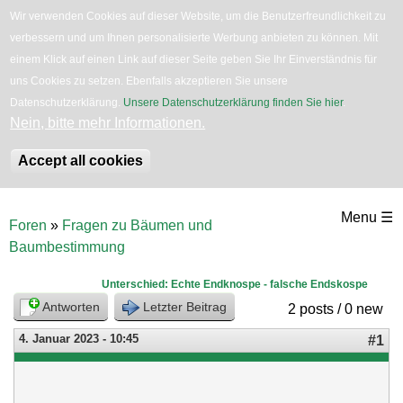
Wir verwenden Cookies auf dieser Website, um die Benutzerfreundlichkeit zu
verbessern und um Ihnen personalisierte Werbung anbieten zu können. Mit
English
Bäume
Blumen
Zurück
einem Klick auf einen Link auf dieser Seite geben Sie Ihr Einverständnis für
uns Cookies zu setzen. Ebenfalls akzeptieren Sie unsere
Datenschutzerklärung.
Unsere Datenschutzerklärung finden Sie hier
.
Nein, bitte mehr Informationen.
Accept all cookies
Direkt
Menu ☰
Foren
»
Fragen zu Bäumen und
zum
Sie
Baumbestimmung
sind
Inhalt
hier
Unterschied: Echte Endknospe - falsche Endskospe
Antworten
Letzter Beitrag
2 posts / 0 new
4. Januar 2023 - 10:45
#1