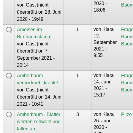
2020 -
von
Gast (nicht
Baum
18:06
überprüft)
on 28. Juni
2020 - 19:49
von
Klara
Ameisen im
1
Frage
12.
Birnbaumstamm
Bäum
September
von
Gast (nicht
Baum
2021 -
überprüft)
on 7.
9:55
September 2021 -
20:14
von
Klara
Amberbaum
1
Frage
14. Juni
vertrocknet - krank?
Bäum
2021 -
von
Gast (nicht
Baum
15:17
überprüft)
on 14. Juni
2021 - 10:41
von
Klara
Amberbaum - Blätter
3
Pilz
26. Juni
werden schwarz und
2020 -
fallen ab...