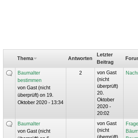
Letzter
Thema
Antworten
Foru
Beitrag
von
Gast
Baumalter
2
Nachr
(nicht
bestimmen
überprüft)
von
Gast (nicht
20.
überprüft)
on 19.
Oktober
Oktober 2020 - 13:34
2020 -
20:02
von
Gast
Baumalter
Frage
(nicht
von
Gast (nicht
Bäum
überprüft)