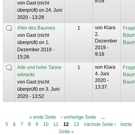
8:09
von
Gast (nicht
überprüft)
on 24. Juni
2020 - 13:28
von
Klara
Alter des Baumes
1
Frage
2.
von
Gast (nicht
Bäum
Dezember
überprüft)
on 1.
Baum
2019 -
Dezember 2019 -
9:16
15:26
von
Klara
Alte und hohe Tanne
1
Frage
4. Juni
erkrankt
Bäum
2020 -
von
Gast (nicht
Baum
13:37
überprüft)
on 3. Juni
2020 - 13:52
« erste Seite
‹ vorherige Seite
…
S
5
6
7
8
9
10
11
12
13
nächste Seite ›
letzte
e
i
Seite »