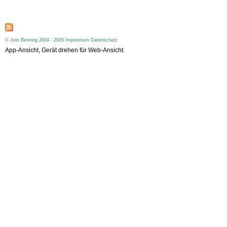
t
e
n
© Jost Benning 2004 - 2026
Impressum
Datenschutz
App-Ansicht, Gerät drehen für Web-Ansicht.