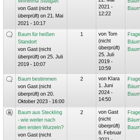
Wilhelma Stuttgart
Bäum
2021 -
von
Gast (nicht
Baum
12:22
überprüft)
on 21. Mai
2021 - 10:17
von
Tom
Baum für heißen
1
Frage
(nicht
Standort
Bäum
überprüft)
von
Gast (nicht
Baum
25. Juli
überprüft)
on 25. Juli
2019 -
2019 - 10:07
10:59
von
Klara
Baum bestimmen
2
Frage
1. Juni
von
Gast (nicht
Bäum
2024 -
überprüft)
on 20.
Baum
14:50
Oktober 2023 - 16:00
von
Gast
Baum aus Steckling
2
Frage
(nicht
- wie weiter nach
Bäum
überprüft)
den ersten Wurzeln?
Baum
6. Februar
von
Gast (nicht
2021 -