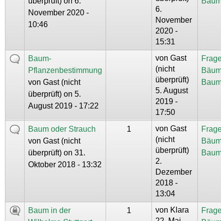
überprüft)
on 6.
Baum
6.
November 2020 -
November
10:46
2020 -
15:31
von
Gast
Baum-
Frage
(nicht
Pflanzenbestimmung
Bäum
überprüft)
von
Gast (nicht
Baum
5. August
überprüft)
on 5.
2019 -
August 2019 - 17:22
17:50
von
Gast
Baum oder Strauch
1
Frage
(nicht
von
Gast (nicht
Bäum
überprüft)
überprüft)
on 31.
Baum
2.
Oktober 2018 - 13:32
Dezember
2018 -
13:04
von
Klara
Baum in der
1
Frage
22. Mai