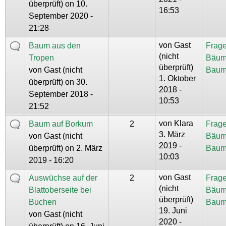
überprüft)
on 10.
16:53
September 2020 -
21:28
von
Gast
Baum aus den
Frage
(nicht
Tropen
Bäum
überprüft)
von
Gast (nicht
Baum
1. Oktober
überprüft)
on 30.
2018 -
September 2018 -
10:53
21:52
von
Klara
Baum auf Borkum
2
Frage
3. März
von
Gast (nicht
Bäum
2019 -
überprüft)
on 2. März
Baum
10:03
2019 - 16:20
von
Gast
Auswüchse auf der
2
Frage
(nicht
Blattoberseite bei
Bäum
überprüft)
Buchen
Baum
19. Juni
von
Gast (nicht
2020 -