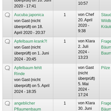
überprüft)
on 16. Juni
10:57
2020 - 17:41
von
Chef
Aucuba japonica
1
Staud
20. April
von
Gast (nicht
Wild
2020 -
überprüft)
on 18.
Kräut
9:38
April 2020 - 20:37
von
Klara
Apfelbaum krank?!
1
Frage
2. Juli
von
Gast (nicht
Bäum
2024 -
überprüft)
on 1. Juni
Baum
13:23
2024 - 20:45
von
Gast
Apfelbaum fehlt
Pilz
(nicht
Rinde
überprüft)
von
Gast (nicht
5. Mai
überprüft)
on 5. April
2024 -
2024 - 18:35
17:24
von
Klara
angeblicher
1
Frage
30. Juni
Pflaumenbaum
Bäum