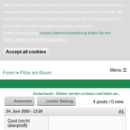
Wir verwenden Cookies auf dieser Website, um die Benutzerfreundlichkeit zu
verbessern und um Ihnen personalisierte Werbung anbieten zu können. Mit
English
Bäume
Blumen
Zurück
einem Klick auf einen Link auf dieser Seite geben Sie Ihr Einverständnis für
uns Cookies zu setzen. Ebenfalls akzeptieren Sie unsere
Datenschutzerklärung.
Unsere Datenschutzerklärung finden Sie hier
.
Nein, bitte mehr Informationen.
Accept all cookies
Direkt
Menu ☰
Foren
»
Pilze am Baum
zum
Sie
sind
Inhalt
hier
Amberbaum - Blätter werden schwarz und fallen ab...
Antworten
Letzter Beitrag
4 posts / 0 new
24. Juni 2020 - 13:28
#1
Gast (nicht
überprüft)