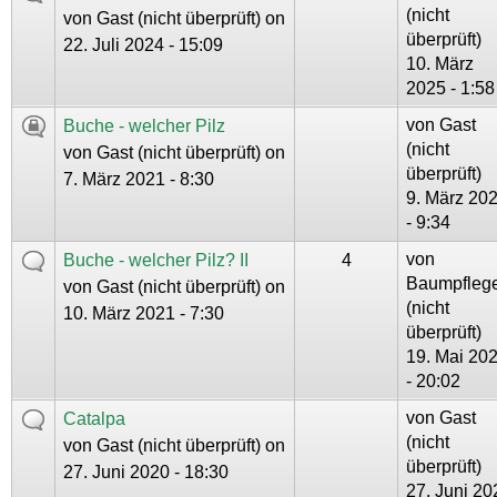
(nicht
von
Gast (nicht überprüft)
on
überprüft)
22. Juli 2024 - 15:09
10. März
2025 - 1:58
von
Gast
Buche - welcher Pilz
(nicht
von
Gast (nicht überprüft)
on
überprüft)
7. März 2021 - 8:30
9. März 20
- 9:34
von
Buche - welcher Pilz? II
4
Baumpfleg
von
Gast (nicht überprüft)
on
(nicht
10. März 2021 - 7:30
überprüft)
19. Mai 20
- 20:02
von
Gast
Catalpa
(nicht
von
Gast (nicht überprüft)
on
überprüft)
27. Juni 2020 - 18:30
27. Juni 20