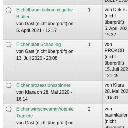
2021 - 13:0
von
Dirk B.
Eichelbaum bekommt gelbe
1
(nicht
Blätter
überprüft)
von
Gast (nicht überprüft)
on
5. April 202
5. April 2021 - 12:17
15:32
von
Eichenblatt Schädling
1
PROKOB
von
Gast (nicht überprüft)
on
(nicht
13. Juli 2020 - 20:08
überprüft)
15. Juli 20
- 21:49
von
Klara
Eichenprozessionsspinner
28. Mai 20
von
Klara
on 28. Mai 2020 -
- 16:31
16:14
von
Eichenwirrschwamm/rötente
2
baumläufer
Tramete
(nicht
von
Gast (nicht überprüft)
on
überprüft)