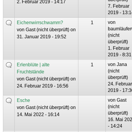
2. Februar 2019 - 14:17
7. Februar
2019 - 13:1
von
Eichenwirrschwamm?
1
baumläufer
von
Gast (nicht überprüft)
on
(nicht
31. Januar 2019 - 19:52
überprüft)
1. Februar
2019 - 8:31
von
Jana
Erlenblüte | alte
1
(nicht
Fruchtstände
überprüft)
von
Gast (nicht überprüft)
on
24. Februar
24. Februar 2019 - 16:56
2019 - 17:3
von
Gast
Esche
(nicht
von
Gast (nicht überprüft)
on
überprüft)
14. Mai 2022 - 16:14
16. Mai 20
- 14:24