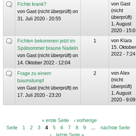
von
Gast
Fichte krank?
(nicht
von
Gast (nicht überprüft)
on
überprüft)
31. Juli 2020 - 20:55
1. August
2020 - 15:0
von
Klara
Fichten bekommen jetzt im
1
15. Oktober
Spätsommer braune Nadeln
2022 - 7:24
von
Gast (nicht überprüft)
on
14. Oktober 2022 - 12:04
von
Alex
Frage zu einem
2
(nicht
baumstumpf
überprüft)
von
Gast (nicht überprüft)
on
1. August
17. Juli 2020 - 23:20
2020 - 9:09
« erste Seite
‹ vorherige
S
Seite
1
2
3
4
5
6
7
8
9
…
nächste Seite
e
i
›
letzte Seite »