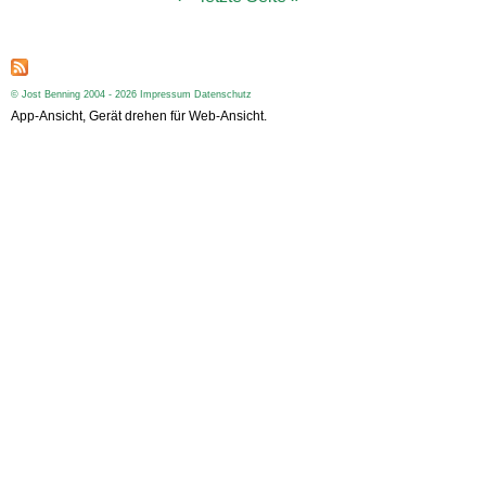
t
e
n
© Jost Benning 2004 - 2026
Impressum
Datenschutz
App-Ansicht, Gerät drehen für Web-Ansicht.