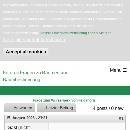
Wir verwenden Cookies auf dieser Website, um die Benutzerfreundlichkeit zu
verbessern und um Ihnen personalisierte Werbung anbieten zu können. Mit
English
Bäume
Blumen
Zurück
einem Klick auf einen Link auf dieser Seite geben Sie Ihr Einverständnis für
uns Cookies zu setzen. Ebenfalls akzeptieren Sie unsere
Datenschutzerklärung.
Unsere Datenschutzerklärung finden Sie hier
.
Nein, bitte mehr Informationen.
Accept all cookies
Direkt
Menu ☰
Foren
»
Fragen zu Bäumen und
zum
Sie
Baumbestimmung
sind
Inhalt
hier
Frage zum Wurzelwerk von Feldahorn
Antworten
Letzter Beitrag
4 posts / 0 new
15. August 2023 - 23:21
#1
Gast (nicht