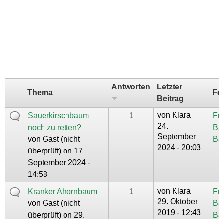
Antworten
Letzter
Thema
F
Beitrag
von
Klara
Sauerkirschbaum
1
F
24.
noch zu retten?
B
September
von
Gast (nicht
B
2024 - 20:03
überprüft)
on 17.
September 2024 -
14:58
von
Klara
Kranker Ahornbaum
1
F
29. Oktober
von
Gast (nicht
B
2019 - 12:43
überprüft)
on 29.
B