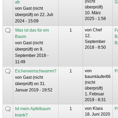
(nicht
ab
G
überprüft)
von
Gast (nicht
10. März
überprüft)
on 22. Juli
2025 - 1:58
2024 - 15:09
von
Chef
Was ist das für ein
1
F
12.
Baum
B
September
von
Gast (nicht
B
2018 - 8:50
überprüft)
on 9.
September 2018 -
11:49
von
Eichenwirrschwamm?
1
P
baumläufer66
von
Gast (nicht
(nicht
überprüft)
on 31.
überprüft)
Januar 2019 - 19:52
1. Februar
2019 - 8:31
von
Klara
Ist mein Apfelbaum
1
P
18. Juni 2020
krank?