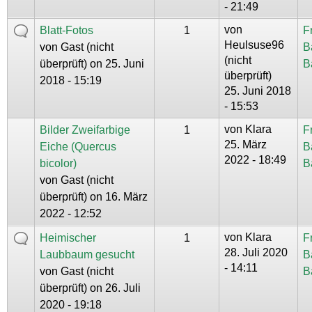
- 21:49
von
Blatt-Fotos
1
F
Heulsuse96
von
Gast (nicht
B
(nicht
überprüft)
on 25. Juni
B
überprüft)
2018 - 15:19
25. Juni 2018
- 15:53
von
Klara
Bilder Zweifarbige
1
F
25. März
Eiche (Quercus
B
2022 - 18:49
bicolor)
B
von
Gast (nicht
überprüft)
on 16. März
2022 - 12:52
von
Klara
Heimischer
1
F
28. Juli 2020
Laubbaum gesucht
B
- 14:11
von
Gast (nicht
B
überprüft)
on 26. Juli
2020 - 19:18