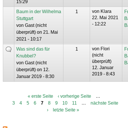
15:29
von
Klara
Baum in der Wilhelma
1
F
22. Mai 2021
Stuttgart
B
- 12:22
von
Gast (nicht
B
überprüft)
on 21. Mai
2021 - 10:17
von
Flori
Was sind das für
1
F
(nicht
Knubbel?
B
überprüft)
von
Gast (nicht
B
12. Januar
überprüft)
on 12.
2019 - 8:43
Januar 2019 - 8:30
« erste Seite
‹ vorherige Seite
…
S
3
4
5
6
7
8
9
10
11
…
nächste Seite
e
i
›
letzte Seite »
t
e
n