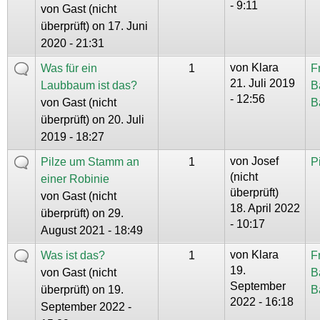
- 9:11
von
Gast (nicht
überprüft)
on 17. Juni
2020 - 21:31
von
Klara
Was für ein
1
F
21. Juli 2019
Laubbaum ist das?
B
- 12:56
von
Gast (nicht
B
überprüft)
on 20. Juli
2019 - 18:27
von
Josef
Pilze um Stamm an
1
P
(nicht
einer Robinie
überprüft)
von
Gast (nicht
18. April 2022
überprüft)
on 29.
- 10:17
August 2021 - 18:49
von
Klara
Was ist das?
1
F
19.
von
Gast (nicht
B
September
überprüft)
on 19.
B
2022 - 16:18
September 2022 -