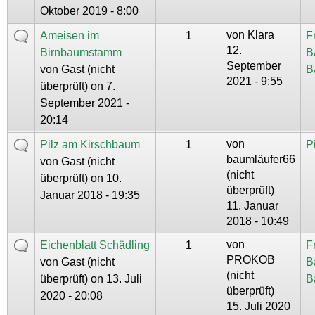
Oktober 2019 - 8:00
von
Klara
Ameisen im
1
F
12.
Birnbaumstamm
B
September
von
Gast (nicht
B
2021 - 9:55
überprüft)
on 7.
September 2021 -
20:14
von
Pilz am Kirschbaum
1
P
baumläufer66
von
Gast (nicht
(nicht
überprüft)
on 10.
überprüft)
Januar 2018 - 19:35
11. Januar
2018 - 10:49
von
Eichenblatt Schädling
1
F
PROKOB
von
Gast (nicht
B
(nicht
überprüft)
on 13. Juli
B
überprüft)
2020 - 20:08
15. Juli 2020