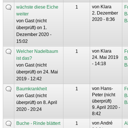
von
Klara
wächste diese Eiche
1
F
2. Dezember
weiter
B
2020 - 8:36
von
Gast (nicht
B
überprüft)
on 1.
Dezember 2020 -
15:02
von
Klara
Welcher Nadelbaum
1
F
24. Mai 2019
ist das?
B
- 14:18
von
Gast (nicht
B
überprüft)
on 24. Mai
2019 - 12:42
von
Hans-
Baumkrankheit
1
F
Peter (nicht
von
Gast (nicht
B
überprüft)
überprüft)
on 8. April
B
9. April 2020 -
2020 - 20:24
8:42
von
André
Buche - Rinde blättert
1
A