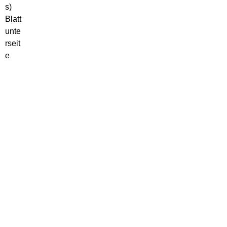
s)
Blatt
unte
rseit
e