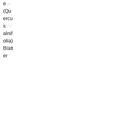
(Qu
e
ercu
(Qu
s
ercu
alnif
s
olia)
alnif
Blatt
olia)
Blätt
er